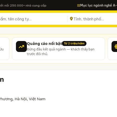
Mục lục ngành nghề A
Kết nối 250.000+ nhà cung cấp
Quảng cáo nổi bật
Từ 2 triệu/năm
cứu
Đứng đầu kết quả ngành — khách thấy bạn
trước đối thủ.
en
 Phương,
Hà Nội
, Việt Nam