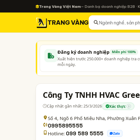
Trang Vàng Việt Nam
— Danh bạ doanh nghiệp B2B · 
TRANG VÀNG
Đăng ký doanh nghiệp
Miễn phí 100%
Xuất hiện trước 250.000+ doanh nghiệp tra 
mỗi ngày.
Công Ty TNHH HVAC Gre
Cập nhật gần nhất: 25/3/2026
Xác thực
?
Số 4, Ngõ 6 Phố Miêu Nha, Phường Xuân
0995895555
Hotline:
099 589 5555
Zalo