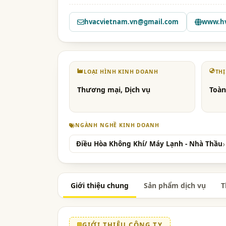
hvacvietnam.vn@gmail.com
www.hv
LOẠI HÌNH KINH DOANH
TH
Thương mại, Dịch vụ
Toàn
NGÀNH NGHỀ KINH DOANH
Điều Hòa Không Khí/ Máy Lạnh - Nhà Thầu
Giới thiệu chung
Sản phẩm dịch vụ
T
GIỚI THIỆU CÔNG TY