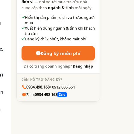
đơn vị
— nơi người mua tra cứu nhà
cung cấp theo
ngành & tỉnh
mỗi ngày.
Hiển thị sản phẩm, dịch vụ trước người
g
mua
Xuất hiện đúng ngành & tỉnh khi khách
tra cứu
Đăng ký chỉ 2 phút, không mất phí
e,
Đăng ký miễn phí
Đã có trang doanh nghiệp?
Đăng nhập
ứ)
CẦN HỖ TRỢ ĐĂNG KÝ?
0934.498.168
/ 0912.005.564
ên
Zalo:
0934 498 168
Zalo
i