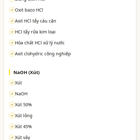
Oxit bazo HCl
Axit HCl tẩy cáu cặn
HCl tẩy rửa kim loại
Hóa chất HCl xử lý nước
Axit clohydric công nghiệp
NaOH (Xút)
Xút
NaOH
Xút 50%
Xút lỏng
Xút 45%
Xút vảy