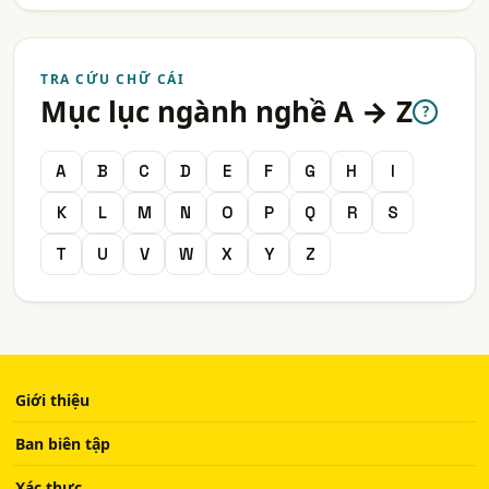
TRA CỨU CHỮ CÁI
Mục lục ngành nghề A → Z
?
A
B
C
D
E
F
G
H
I
K
L
M
N
O
P
Q
R
S
T
U
V
W
X
Y
Z
Giới thiệu
Ban biên tập
Xác thực