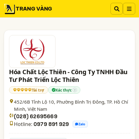
TRANG VÀNG
Hóa Chất Lộc Thiên - Công Ty TNHH Đầu
Tư Phát Triển Lộc Thiên
Tài trợ
Xác thực
?
452/6B Tỉnh Lộ 10, Phường Bình Trị Đông,
TP. Hồ Chí
Minh
, Việt Nam
(028) 62695669
Hotline:
0979 891 929
Zalo