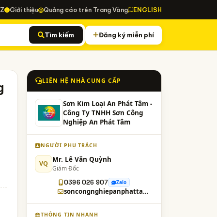
-Z
Giới thiệu
Quảng cáo trên Trang Vàng
ENGLISH
Tìm kiếm
Đăng ký miễn phí
LIÊN HỆ NHÀ CUNG CẤP
g
Sơn Kim Loại An Phát Tâm -
Công Ty TNHH Sơn Công
Nghiệp An Phát Tâm
NGƯỜI PHỤ TRÁCH
Mr. Lê Văn Quỳnh
VQ
Giám Đốc
0396 026 907
Zalo
soncongnghiepanphattam@gmail.com
THÔNG TIN NHANH