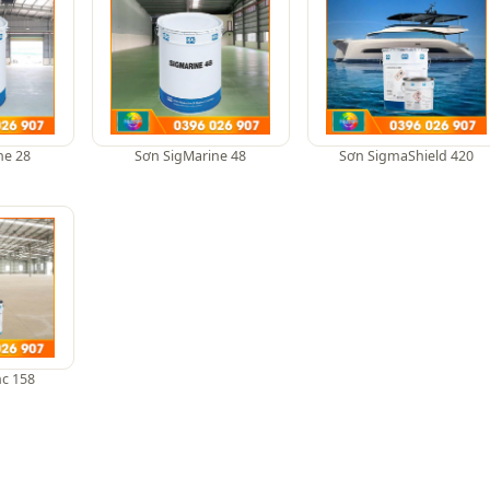
ne 28
Sơn SigMarine 48
Sơn SigmaShield 420
c 158