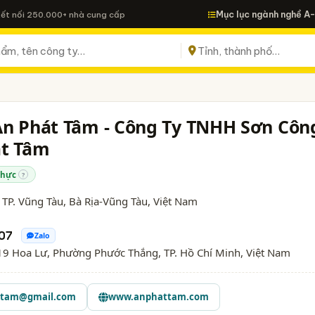
Mục lục ngành nghề A
Kết nối 250.000+ nhà cung cấp
An Phát Tâm - Công Ty TNHH Sơn Côn
át Tâm
thực
?
 TP. Vũng Tàu,
Bà Rịa-Vũng Tàu
, Việt Nam
07
Zalo
9 Hoa Lư, Phường Phước Thắng, TP. Hồ Chí Minh, Việt Nam
ttam@gmail.com
www.anphattam.com