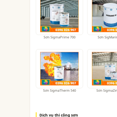
Sơn SigmaPrime 700
Sơn SigMari
Sơn SigmaTherm 540
Sơn SigmaZin
Dịch vụ thi công sơn