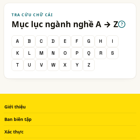
TRA CỨU CHỮ CÁI
Mục lục ngành nghề A → Z
?
A
B
C
D
E
F
G
H
I
K
L
M
N
O
P
Q
R
S
T
U
V
W
X
Y
Z
Giới thiệu
Ban biên tập
Xác thực