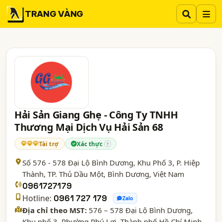
TRANG VÀNG
Hải Sản Giang Ghẹ - Công Ty TNHH
Thương Mại Dịch Vụ Hải Sản 68
Tài trợ
Xác thực
?
Số 576 - 578 Đại Lộ Bình Dương, Khu Phố 3, P. Hiệp
Thành, TP. Thủ Dầu Một,
Bình Dương
, Việt Nam
0961727179
Hotline:
0961 727 179
Zalo
Địa chỉ theo MST:
576 – 578 Đại Lộ Bình Dương,
Khu phố 3, Phường Phú Lợi, Thành phố Hồ Chí Minh