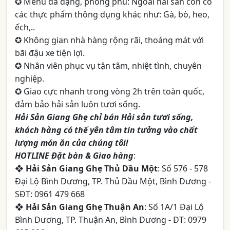
✪ Menu đa dạng, phong phú: Ngoài hải sản còn có
các thực phẩm thông dụng khác như: Gà, bò, heo,
ếch,..
✪ Không gian nhà hàng rộng rãi, thoáng mát với
bãi đậu xe tiện lợi.
✪ Nhân viên phục vụ tận tâm, nhiệt tình, chuyên
nghiệp.
✪ Giao cực nhanh trong vòng 2h trên toàn quốc,
đảm bảo hải sản luôn tươi sống.
Hải Sản Giang Ghẹ chỉ bán Hải sản tươi sống,
khách hàng có thể yên tâm tin tưởng vào chất
lượng món ăn của chúng tôi!
HOTLINE Đặt bàn & Giao hàng
:
❖
Hải Sản Giang Ghẹ Thủ Dầu Một
: Số 576 - 578
Đại Lộ Bình Dương, TP. Thủ Dầu Một, Bình Dương -
SĐT: 0961 479 668
❖
Hải Sản Giang Ghẹ Thuận An
: Số 1A/1 Đại Lộ
Bình Dương, TP. Thuận An, Bình Dương - ĐT: 0979