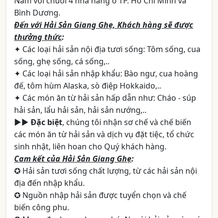
Nam với chuỗi 4 nhà hàng ở TP. Hồ Chí Minh và
Bình Dương.
Đến với Hải Sản Giang Ghẹ, Khách hàng sẽ được
thưởng thức
:
✦ Các loại hải sản nội địa tươi sống: Tôm sống, cua
sống, ghẹ sống, cá sống,..
✦ Các loại hải sản nhập khẩu: Bào ngư, cua hoàng
đế, tôm hùm Alaska, sò điệp Hokkaido,..
✦ Các món ăn từ hải sản hấp dẫn như: Cháo - súp
hải sản, lẩu hải sản, hải sản nướng,..
►►
Đặc biệt
, chúng tôi nhận sơ chế và chế biến
các món ăn từ hải sản và dịch vụ đặt tiệc, tổ chức
sinh nhật, liên hoan cho Quý khách hàng.
Cam kết của Hải Sản Giang Ghẹ
:
✪ Hải sản tươi sống chất lượng, từ các hải sản nội
địa đến nhập khẩu.
✪ Nguồn nhập hải sản được tuyển chọn và chế
biến công phu.