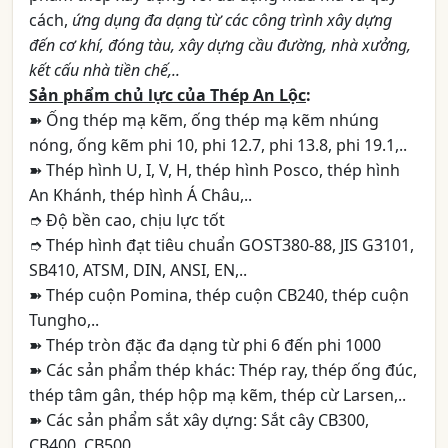
cách,
ứng dụng đa dạng từ các công trình xây dựng
đến cơ khí, đóng tàu, xây dựng cầu đường, nhà xưởng,
kết cấu nhà tiền chế,..
Sản phẩm chủ lực của Thép An Lộc
:
➽
Ố
ng thép mạ kẽm, ống thép mạ kẽm nhúng
nóng, ống kẽm phi 10, phi 12.7, phi 13.8, phi 19.1,..
➽ Thép hình U, I, V, H, thép hình Posco, thép hình
An Khánh, thép hình Á Châu,..
➮ Độ bền cao, chịu lực tốt
➮ Thép hình đạt tiêu chuẩn GOST380-88, JIS G3101,
SB410, ATSM, DIN, ANSI, EN,..
➽ Thép cuộn Pomina, thép cuộn CB240, thép cuộn
Tungho,..
➽ Thép tròn đặc đa dạng từ phi 6 đến phi 1000
➽ Các sản phẩm thép khác: Thép ray, thép ống đúc,
thép tâm gân, thép hộp mạ kẽm, thép cừ Larsen,..
➽ Các sản phẩm sắt xây dựng: Sắt cây CB300,
CB400, CB500,..