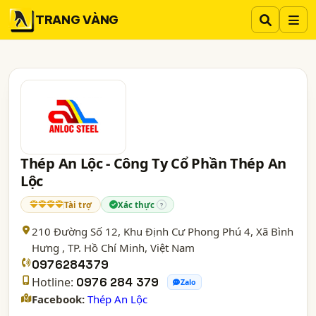
TRANG VÀNG
Thép An Lộc - Công Ty Cổ Phần Thép An
Lộc
Tài trợ
Xác thực
?
210 Đường Số 12, Khu Định Cư Phong Phú 4, Xã Bình
Hưng ,
TP. Hồ Chí Minh
, Việt Nam
0976284379
Hotline:
0976 284 379
Zalo
Facebook:
Thép An Lộc