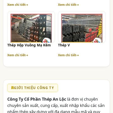
Xem chi tiết
Xem chi tiết
Thép Hộp Vuông Mạ Kẽm
Thép V
Xem chi tiết
Xem chi tiết
GIỚI THIỆU CÔNG TY
Công Ty Cổ Phần Thép An Lộc
là đơn vị chuyên
chuyên sản xuất, cung cấp, xuất nhập khẩu các sản
phẩm thép xây dựng với đa dạng mẫu mã và quy