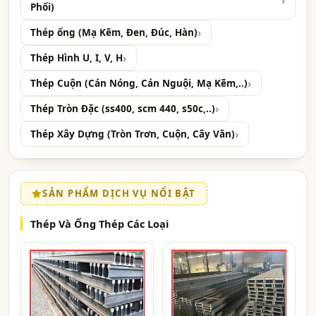
Phối)
Thép ống (Mạ Kẽm, Đen, Đúc, Hàn)
Thép Hình U, I, V, H
Thép Cuộn (Cán Nóng, Cán Nguội, Mạ Kẽm,..)
Thép Tròn Đặc (ss400, scm 440, s50c,..)
Thép Xây Dựng (Tròn Trơn, Cuộn, Cây Vằn)
SẢN PHẨM DỊCH VỤ NỔI BẬT
Thép Và Ống Thép Các Loại