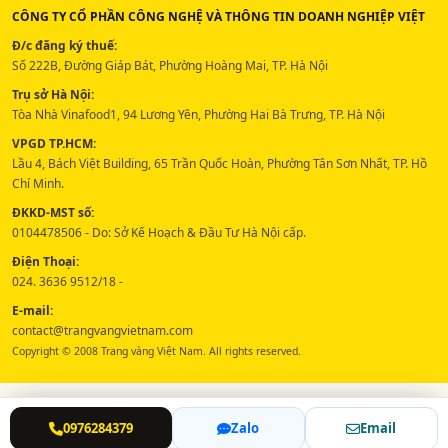
CÔNG TY CỔ PHẦN CÔNG NGHỆ VÀ THÔNG TIN DOANH NGHIỆP VIỆT
Đ/c đăng ký thuế:
Số 222B, Đường Giáp Bát, Phường Hoàng Mai, TP. Hà Nội
Trụ sở Hà Nội:
Tòa Nhà Vinafood1, 94 Lương Yên, Phường Hai Bà Trưng, TP. Hà Nội
VPGD TP.HCM:
Lầu 4, Bách Việt Building, 65 Trần Quốc Hoàn, Phường Tân Sơn Nhất, TP. Hồ
Chí Minh.
ĐKKD-MST số:
0104478506 - Do: Sở Kế Hoạch & Đầu Tư Hà Nội cấp.
Điện Thoại:
024. 3636 9512/18 -
E-mail:
contact@trangvangvietnam.com
Copyright © 2008 Trang vàng Việt Nam. All rights reserved.
0976284379
Zalo
Email