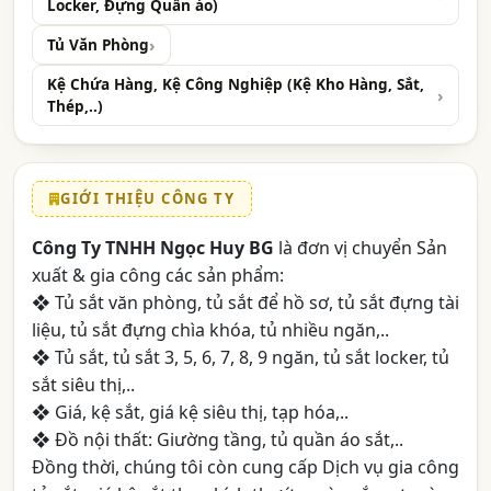
Locker, Đựng Quần áo)
Tủ Văn Phòng
Kệ Chứa Hàng, Kệ Công Nghiệp (Kệ Kho Hàng, Sắt,
Thép,..)
GIỚI THIỆU CÔNG TY
Công Ty TNHH Ngọc Huy BG
là đơn vị chuyển Sản
xuất & gia công các sản phẩm:
❖ Tủ sắt văn phòng, tủ sắt để hồ sơ, tủ sắt đựng tài
liệu, tủ sắt đựng chìa khóa, tủ nhiều ngăn,..
❖ Tủ sắt, tủ sắt 3, 5, 6, 7, 8, 9 ngăn, tủ sắt locker, tủ
sắt siêu thị,..
❖ Giá, kệ sắt, giá kệ siêu thị, tạp hóa,..
❖ Đồ nội thất: Giường tầng, tủ quần áo sắt,..
Đồng thời, chúng tôi còn cung cấp Dịch vụ gia công