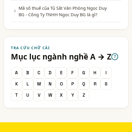
Mã số thuế của Tủ Sắt Văn Phòng Ngọc Duy
BG - Công Ty TNHH Ngọc Duy BG là gì?
TRA CỨU CHỮ CÁI
Mục lục ngành nghề A → Z
?
A
B
C
D
E
F
G
H
I
K
L
M
N
O
P
Q
R
S
T
U
V
W
X
Y
Z