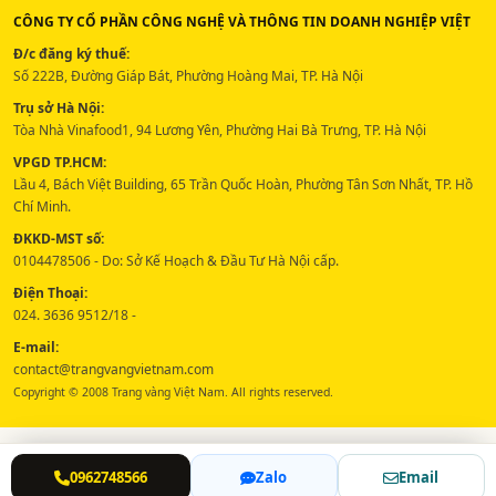
CÔNG TY CỔ PHẦN CÔNG NGHỆ VÀ THÔNG TIN DOANH NGHIỆP VIỆT
Đ/c đăng ký thuế:
Số 222B, Đường Giáp Bát, Phường Hoàng Mai, TP. Hà Nội
Trụ sở Hà Nội:
Tòa Nhà Vinafood1, 94 Lương Yên, Phường Hai Bà Trưng, TP. Hà Nội
VPGD TP.HCM:
Lầu 4, Bách Việt Building, 65 Trần Quốc Hoàn, Phường Tân Sơn Nhất, TP. Hồ
Chí Minh.
ĐKKD-MST số:
0104478506 - Do: Sở Kế Hoạch & Đầu Tư Hà Nội cấp.
Điện Thoại:
024. 3636 9512/18 -
E-mail:
contact@trangvangvietnam.com
Copyright © 2008 Trang vàng Việt Nam. All rights reserved.
0962748566
Zalo
Email