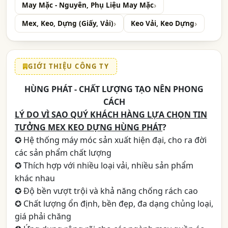
May Mặc - Nguyên, Phụ Liệu May Mặc
Mex, Keo, Dựng (Giấy, Vải)
Keo Vải, Keo Dựng
GIỚI THIỆU CÔNG TY
HÙNG PHÁT - CHẤT LƯỢNG TẠO NÊN PHONG
CÁCH
LÝ DO VÌ SAO QUÝ KHÁCH HÀNG LỰA CHỌN TIN
TƯỞNG MEX KEO DỰNG HÙNG PHÁT
?
✪ Hệ thống máy móc sản xuất hiện đại, cho ra đời
các sản phẩm chất lượng
✪ Thích hợp với nhiều loại vải, nhiều sản phẩm
khác nhau
✪ Độ bền vượt trội và khả năng chống rách cao
✪ Chất lượng ổn định, bền đẹp, đa dạng chủng loại,
giá phải chăng