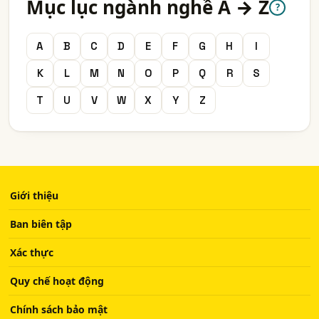
Mục lục ngành nghề A → Z
?
A
B
C
D
E
F
G
H
I
K
L
M
N
O
P
Q
R
S
T
U
V
W
X
Y
Z
Giới thiệu
Ban biên tập
Xác thực
Quy chế hoạt động
Chính sách bảo mật