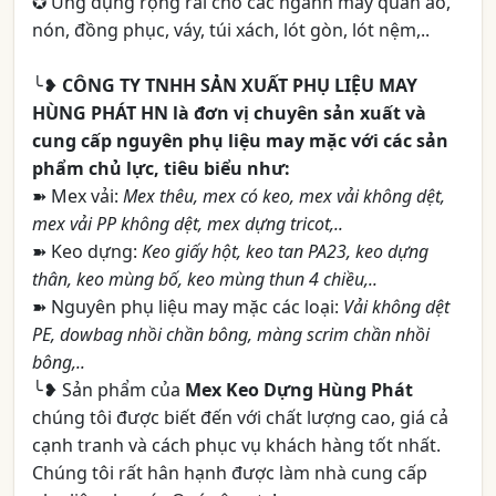
✪ Ứng dụng rộng rãi cho các ngành may quần áo,
nón, đồng phục, váy, túi xách, lót gòn, lót nệm,..
╰❥
CÔNG TY TNHH SẢN XUẤT PHỤ LIỆU MAY
HÙNG PHÁT HN
là đơn vị chuyên sản xuất và
cung cấp nguyên phụ liệu may mặc với các sản
phẩm chủ lực, tiêu biểu như:
➽ Mex vải:
Mex thêu, mex có keo, mex vải không dệt,
mex vải PP không dệt, mex dựng tricot,..
➽ Keo dựng:
Keo giấy hột, keo tan PA23, keo dựng
thân, keo mùng bố, keo mùng thun 4 chiều,..
➽ Nguyên phụ liệu may mặc các loại:
Vải không dệt
PE, dowbag nhồi chần bông, màng scrim chần nhồi
bông,..
╰❥ Sản phẩm của
Mex Keo Dựng Hùng Phát
chúng tôi được biết đến với chất lượng cao, giá cả
cạnh tranh và cách phục vụ khách hàng tốt nhất.
Chúng tôi rất hân hạnh được làm nhà cung cấp