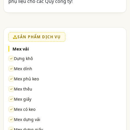
phụ liệu cho các Quý công ty!
SẢN PHẨM DỊCH VỤ
Mex vải
Dựng khô
Mex dính
Mex phủ keo
Mex thêu
Mex giấy
Mex có keo
Mex dựng vải
Mex dựng giấy