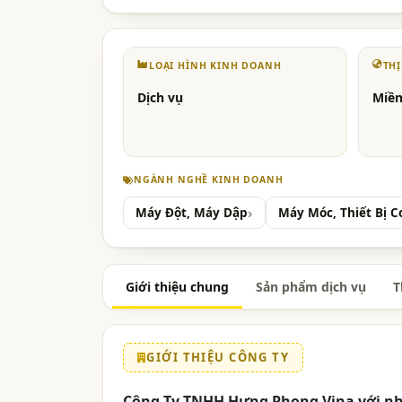
LOẠI HÌNH KINH DOANH
TH
Dịch vụ
Miền
NGÀNH NGHỀ KINH DOANH
Máy Đột, Máy Dập
Máy Móc, Thiết Bị C
Giới thiệu chung
Sản phẩm dịch vụ
T
GIỚI THIỆU CÔNG TY
Công Ty TNHH Hưng Phong Vina với nh