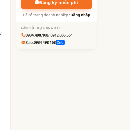
Đăng ký miễn phí
Đã có trang doanh nghiệp?
Đăng nhập
CẦN HỖ TRỢ ĐĂNG KÝ?
vi
0934.498.168
/ 0912.005.564
Zalo:
0934 498 168
Zalo