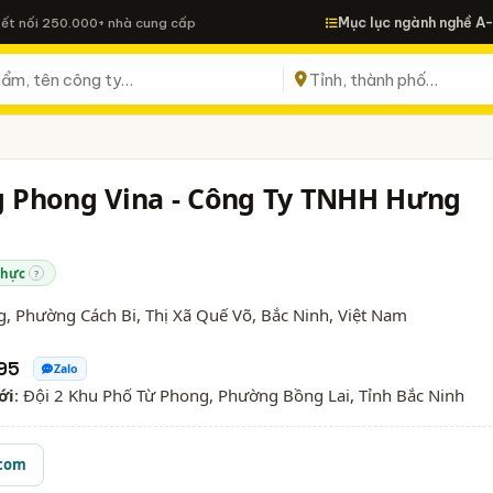
Mục lục ngành nghề A
Kết nối 250.000+ nhà cung cấp
 Phong Vina - Công Ty TNHH Hưng
thực
?
, Phường Cách Bi, Thị Xã Quế Võ,
Bắc Ninh
, Việt Nam
95
Zalo
ới
: Đội 2 Khu Phố Từ Phong, Phường Bồng Lai, Tỉnh Bắc Ninh
com