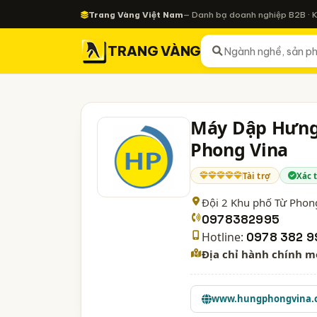
Trang Vàng Việt Nam
— Danh bạ doanh nghiệp B2B · 
TRANG VÀNG
Máy Dập Hưng
Phong Vina
Tài trợ
Xác 
Đội 2 Khu phố Từ Phong
0978382995
Hotline:
0978 382 9
Địa chỉ hành chính m
www.hungphongvina.