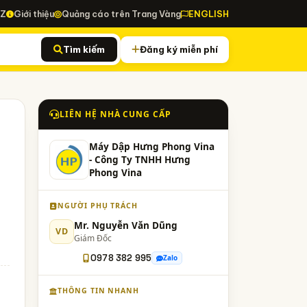
-Z
Giới thiệu
Quảng cáo trên Trang Vàng
ENGLISH
Tìm kiếm
Đăng ký miễn phí
LIÊN HỆ NHÀ CUNG CẤP
Máy Dập Hưng Phong Vina
- Công Ty TNHH Hưng
Phong Vina
NGƯỜI PHỤ TRÁCH
Mr. Nguyễn Văn Dũng
VD
Giám Đốc
0978 382 995
Zalo
THÔNG TIN NHANH