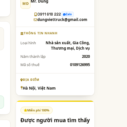
Mr. Dũng
MD
0911 618 222
Zalo
dungviettruck@gmail.com
THÔNG TIN NHANH
Loại hình
Nhà sản xuất, Gia Công,
Thương mại, Dịch vụ
Năm thành lập
2020
Mã số thuế
0109126995
ĐỊA ĐIỂM
Hà Nội, Việt Nam
Miễn phí 100%
Được người mua tìm thấy