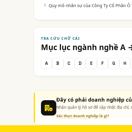
Quy mô nhân sự của Công Ty Cổ Phần Ô
TRA CỨU CHỮ CÁI
Mục lục ngành nghề A 
A
B
C
D
E
F
G
H
Đây có phải doanh nghiệp c
Nhận quản lý hồ sơ để cập nhật địa chỉ
Xác thực doanh nghiệp là gì?