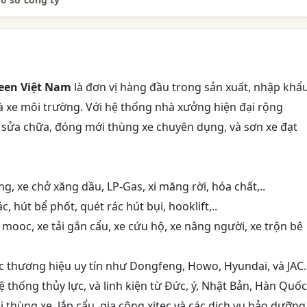
een Việt Nam
là đơn vị hàng đầu trong sản xuất, nhập khẩu
 xe môi trường. Với hệ thống nhà xưởng hiện đại rộng
: sửa chữa, đóng mới thùng xe chuyên dụng, và sơn xe đạt
, xe chở xăng dầu, LP-Gas, xi măng rời, hóa chất,..
, hút bể phốt, quét rác hút bụi, hooklift,..
 mooc, xe tải gắn cẩu, xe cứu hộ, xe nâng người, xe trộn bê
ác thương hiệu uy tín như Dongfeng, Howo, Hyundai, và JAC.
 thống thủy lực, và linh kiện từ Đức, ý, Nhật Bản, Hàn Quốc
 thùng xe, lắp cẩu, gia công xitec và các dịch vụ bảo dưỡng