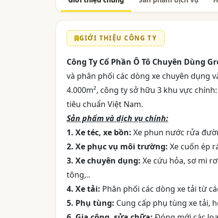
GIỚI THIỆU CÔNG TY
Công Ty Cổ Phần Ô Tô Chuyên Dùng Gr
và phân phối các dòng xe chuyên dụng và
4.000m², công ty sở hữu 3 khu vực chính
tiêu chuẩn Việt Nam.
Sản phẩm và dịch vụ chính:
1. Xe téc, xe bồn:
Xe phun nước rửa đường
2. Xe phục vụ môi trường:
Xe cuốn ép rác
3. Xe chuyên dụng:
Xe cứu hỏa, sơ mi rơ
tông,..
4. Xe tải:
Phân phối các dòng xe tải từ c
5. Phụ tùng:
Cung cấp phụ tùng xe tải, hệ
6. Gia công, sửa chữa:
Đóng mới các loại