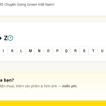
 Tô Chuyên Dùng Green Việt Nam?
→ Z
?
I
K
L
M
N
O
P
Q
R
S
T
U
ủa bạn?
, điện thoại, thêm sản phẩm & hình ảnh —
miễn phí
.