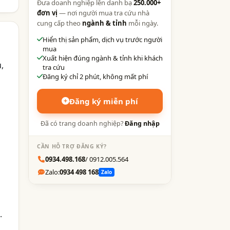
Đưa doanh nghiệp lên danh bạ
250.000+
đơn vị
— nơi người mua tra cứu nhà
cung cấp theo
ngành & tỉnh
mỗi ngày.
Hiển thị sản phẩm, dịch vụ trước người
mua
Xuất hiện đúng ngành & tỉnh khi khách
,
tra cứu
Đăng ký chỉ 2 phút, không mất phí
Đăng ký miễn phí
Đã có trang doanh nghiệp?
Đăng nhập
CẦN HỖ TRỢ ĐĂNG KÝ?
0934.498.168
/ 0912.005.564
Zalo:
0934 498 168
Zalo
.