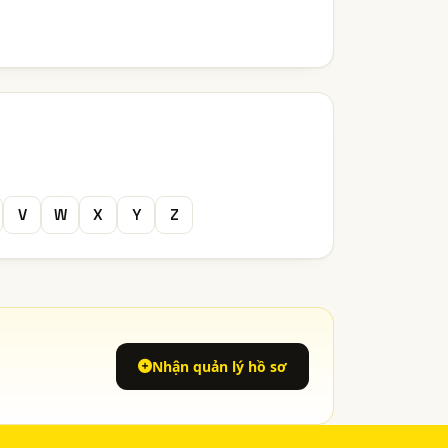
V
W
X
Y
Z
Nhận quản lý hồ sơ