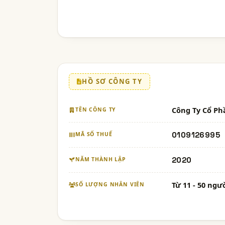
HỒ SƠ CÔNG TY
Công Ty Cổ Ph
TÊN CÔNG TY
0109126995
MÃ SỐ THUẾ
2020
NĂM THÀNH LẬP
Từ 11 - 50 ngư
SỐ LƯỢNG NHÂN VIÊN