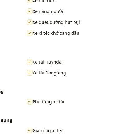
Xe hút bùn
Xe nâng người
Xe quét đường hút bụi
Xe xi téc chở xăng dầu
Xe tải Huyndai
Xe tải Dongfeng
ng
Phụ tùng xe tải
n dụng
Gia công xi téc