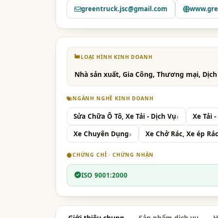
greentruck.jsc@gmail.com
www.gre
LOẠI HÌNH KINH DOANH
Nhà sản xuất, Gia Công, Thương mại, Dịch
NGÀNH NGHỀ KINH DOANH
Sửa Chữa Ô Tô, Xe Tải - Dịch Vụ
Xe Tải 
Xe Chuyên Dụng
Xe Chở Rác, Xe ép Rá
CHỨNG CHỈ · CHỨNG NHẬN
ISO 9001:2000
Giới thiệu chung
Sản phẩm dịch vụ
H