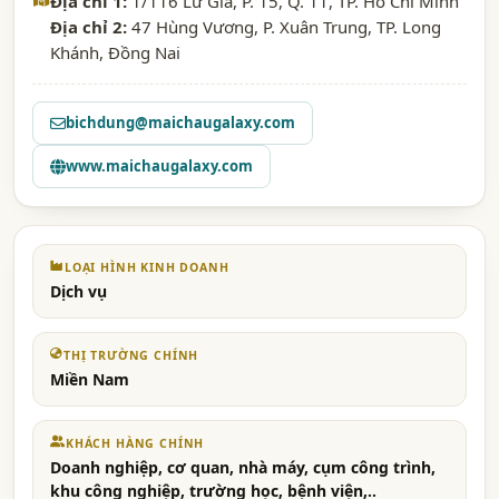
Địa chỉ 1:
1/116 Lữ Gia, P. 15, Q. 11, TP. Hồ Chí Minh
Địa chỉ 2:
47 Hùng Vương, P. Xuân Trung, TP. Long
Khánh, Đồng Nai
bichdung@maichaugalaxy.com
www.maichaugalaxy.com
LOẠI HÌNH KINH DOANH
Dịch vụ
THỊ TRƯỜNG CHÍNH
Miền Nam
KHÁCH HÀNG CHÍNH
Doanh nghiệp, cơ quan, nhà máy, cụm công trình,
khu công nghiệp, trường học, bệnh viện,..