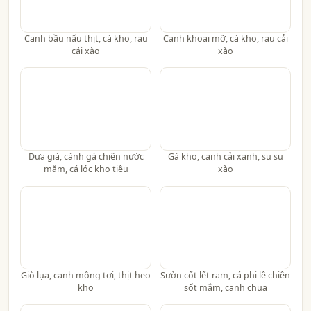
Canh bầu nấu thịt, cá kho, rau
Canh khoai mỡ, cá kho, rau cải
cải xào
xào
Dưa giá, cánh gà chiên nước
Gà kho, canh cải xanh, su su
mắm, cá lóc kho tiêu
xào
Giò lụa, canh mồng tơi, thịt heo
Sườn cốt lết ram, cá phi lê chiên
kho
sốt mắm, canh chua