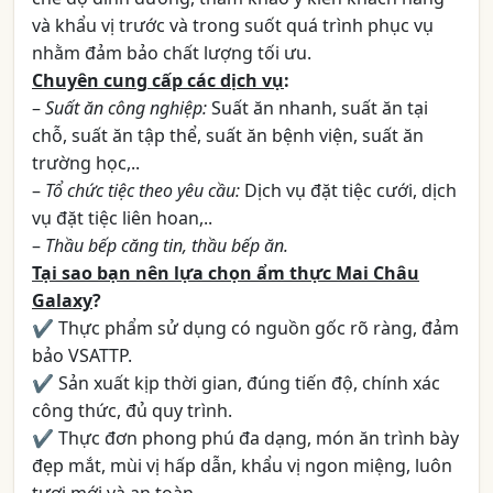
và khẩu vị trước và trong suốt quá trình phục vụ
nhằm đảm bảo chất lượng tối ưu.
Chuyên cung cấp các dịch vụ
:
–
Suất ăn công nghiệp:
Suất ăn nhanh, suất ăn tại
chỗ, suất ăn tập thể, suất ăn bệnh viện, suất ăn
trường học,..
–
Tổ chức tiệc theo yêu cầu:
Dịch vụ đặt tiệc cưới, dịch
vụ đặt tiệc liên hoan,..
–
Thầu bếp căng tin, thầu bếp ăn.
Tại sao bạn nên lựa chọn ẩm thực Mai Châu
Galaxy
?
✔ Thực phẩm sử dụng có nguồn gốc rõ ràng, đảm
bảo VSATTP.
✔ Sản xuất kịp thời gian, đúng tiến độ, chính xác
công thức, đủ quy trình.
✔ Thực đơn phong phú đa dạng, món ăn trình bày
đẹp mắt, mùi vị hấp dẫn, khẩu vị ngon miệng, luôn
tươi mới và an toàn.