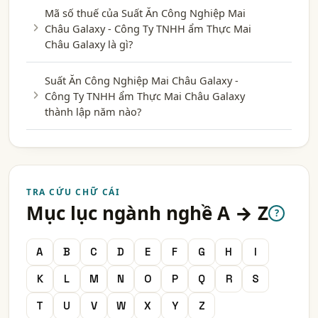
Mã số thuế của Suất Ăn Công Nghiệp Mai
Châu Galaxy - Công Ty TNHH ẩm Thực Mai
Châu Galaxy là gì?
Suất Ăn Công Nghiệp Mai Châu Galaxy -
Công Ty TNHH ẩm Thực Mai Châu Galaxy
thành lập năm nào?
TRA CỨU CHỮ CÁI
Mục lục ngành nghề A → Z
?
A
B
C
D
E
F
G
H
I
K
L
M
N
O
P
Q
R
S
T
U
V
W
X
Y
Z