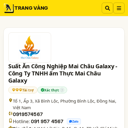
TRANG VÀNG
Suất Ăn Công Nghiệp Mai Châu Galaxy -
Công Ty TNHH ẩm Thực Mai Châu
Galaxy
Tài trợ
Xác thực
?
Tổ 1, Ấp 3, Xã Bình Lộc, Phường Bình Lộc,
Đồng Nai
,
Việt Nam
0919574567
Hotline:
091 957 4567
Zalo