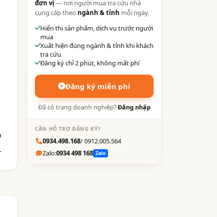
đơn vị
— nơi người mua tra cứu nhà
cung cấp theo
ngành & tỉnh
mỗi ngày.
Hiển thị sản phẩm, dịch vụ trước người
mua
Xuất hiện đúng ngành & tỉnh khi khách
tra cứu
Đăng ký chỉ 2 phút, không mất phí
Đăng ký miễn phí
Đã có trang doanh nghiệp?
Đăng nhập
CẦN HỖ TRỢ ĐĂNG KÝ?
p
0934.498.168
/ 0912.005.564
.
Zalo:
0934 498 168
Zalo