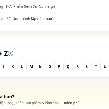
g Thực Phẩm Sạch Sài Gòn là gì?
ch Sài Gòn thành lập năm nào?
→ Z
?
I
K
L
M
N
O
P
Q
R
S
T
U
ủa bạn?
, điện thoại, thêm sản phẩm & hình ảnh —
miễn phí
.