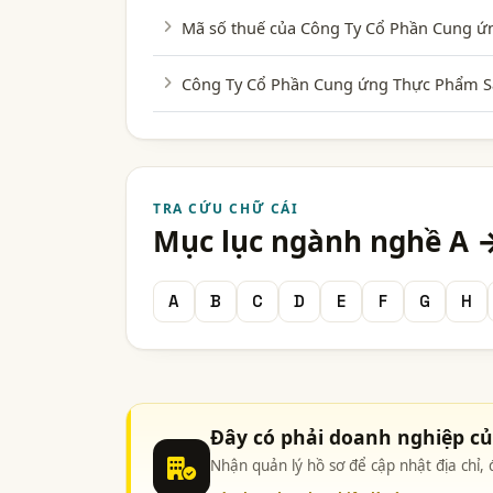
Mã số thuế của Công Ty Cổ Phần Cung ứn
Công Ty Cổ Phần Cung ứng Thực Phẩm Sạ
TRA CỨU CHỮ CÁI
Mục lục ngành nghề A 
A
B
C
D
E
F
G
H
Đây có phải doanh nghiệp c
Nhận quản lý hồ sơ để cập nhật địa chỉ