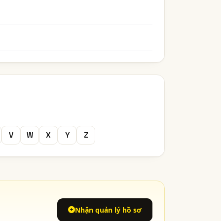
V
W
X
Y
Z
Nhận quản lý hồ sơ