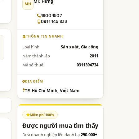
Mr. Hưng
MH
1900 1507
0911 145 833
THÔNG TIN NHANH
Loại hình
Sản xuất, Gia công
Năm thành lập
2011
Mã số thuế
0311394734
ĐỊA ĐIỂM
TP. Hồ Chí Minh, Việt Nam
Miễn phí 100%
Được người mua tìm thấy
Đưa doanh nghiệp lên danh bạ
250.000+