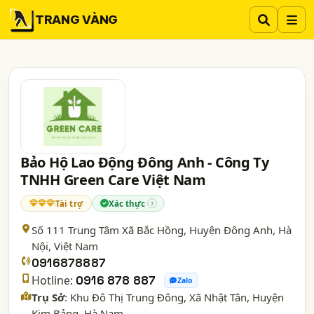
TRANG VÀNG
Bảo Hộ Lao Động Đông Anh - Công Ty
TNHH Green Care Việt Nam
Tài trợ
Xác thực
?
Số 111 Trung Tâm Xã Bắc Hồng, Huyện Đông Anh,
Hà
Nội
, Việt Nam
0916878887
Hotline:
0916 878 887
Zalo
Trụ Sở
: Khu Đô Thị Trung Đông, Xã Nhật Tân, Huyện
Kim Bảng, Hà Nam