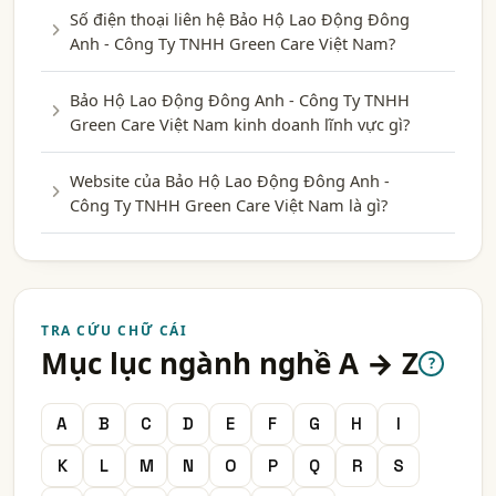
Số điện thoại liên hệ Bảo Hộ Lao Động Đông
Anh - Công Ty TNHH Green Care Việt Nam?
Bảo Hộ Lao Động Đông Anh - Công Ty TNHH
Green Care Việt Nam kinh doanh lĩnh vực gì?
Website của Bảo Hộ Lao Động Đông Anh -
Công Ty TNHH Green Care Việt Nam là gì?
TRA CỨU CHỮ CÁI
Mục lục ngành nghề A → Z
?
A
B
C
D
E
F
G
H
I
K
L
M
N
O
P
Q
R
S