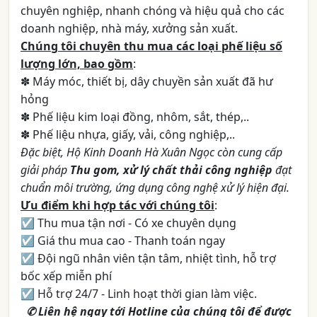
chuyên nghiệp, nhanh chóng và hiệu quả cho các
doanh nghiệp, nhà máy, xưởng sản xuất.
Chúng tôi chuyên thu mua các loại phế liệu số
lượng lớn, bao gồm
:
✽ Máy móc, thiết bị, dây chuyền sản xuất đã hư
hỏng
✽ Phế liệu kim loại đồng, nhôm, sắt, thép,..
✽ Phế liệu nhựa, giấy, vải, công nghiệp,..
Đặc biệt, Hộ Kinh Doanh Hà Xuân Ngọc còn cung cấp
giải pháp
Thu gom, xử lý chất thải công nghiệp
đạt
chuẩn môi trường, ứng dụng công nghệ xử lý hiện đại.
Ưu điểm khi hợp tác với chúng tôi
:
☑ Thu mua tận nơi - Có xe chuyên dụng
☑ Giá thu mua cao - Thanh toán ngay
☑ Đội ngũ nhân viên tận tâm, nhiệt tình, hỗ trợ
bốc xếp miễn phí
☑ Hỗ trợ 24/7 - Linh hoạt thời gian làm việc.
✆ Liên hệ ngay tới Hotline của chúng tôi để được