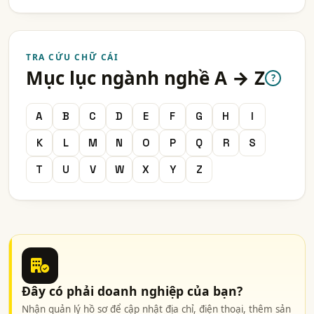
TRA CỨU CHỮ CÁI
Mục lục ngành nghề A → Z
?
A
B
C
D
E
F
G
H
I
K
L
M
N
O
P
Q
R
S
T
U
V
W
X
Y
Z
Đây có phải doanh nghiệp của bạn?
Nhận quản lý hồ sơ để cập nhật địa chỉ, điện thoại, thêm sản