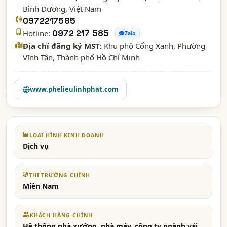
Bình Dương
, Việt Nam
0972217585
Hotline:
0972 217 585
Zalo
Địa chỉ đăng ký MST:
Khu phố Cổng Xanh, Phường
Vĩnh Tân, Thành phố Hồ Chí Minh
www.phelieulinhphat.com
LOẠI HÌNH KINH DOANH
Dịch vụ
THỊ TRƯỜNG CHÍNH
Miền Nam
KHÁCH HÀNG CHÍNH
Hệ thống nhà xưởng, nhà máy, công ty ngành vải,