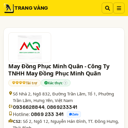
TRANG VÀNG
May Đồng Phục Minh Quân - Công Ty
TNHH May Đồng Phục Minh Quân
Tài trợ
Xác thực
?
Số Nhà 2, Ngõ 832, Đường Trần Lãm, Tổ 1, Phường
Trần Lãm,
Hưng Yên
, Việt Nam
0936628844
,
0869233341
Hotline:
0869 233 341
Zalo
CS2:
Số 2, Ngõ 12, Nguyễn Hán Đình, TT. Đông Hưng,
Thái Bình