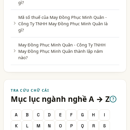
gì?
Mã số thuế của May Đồng Phục Minh Quân -
Công Ty TNHH May Đồng Phục Minh Quân là
gì?
May Đồng Phục Minh Quân - Công Ty TNHH
May Đồng Phục Minh Quân thành lập năm
nào?
TRA CỨU CHỮ CÁI
Mục lục ngành nghề A → Z
?
A
B
C
D
E
F
G
H
I
K
L
M
N
O
P
Q
R
S