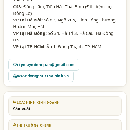
CS3:
Đông Lâm, Tiền Hải, Thái Bình (Đối diện chợ
Đông Cơ)
VP tại Hà Nội:
Số 8B, Ngõ 205, Định Công Thượng,
Hoàng Mai, HN
VP tại Hà Đông:
Số 34, Hà Trì 3, Hà Cầu, Hà Đông,
HN
VP tại TP. HCM:
Ấp 1, Đông Thạnh, TP. HCM
ctymayminhquan@gmail.com
www.dongphucthaibinh.vn
LOẠI HÌNH KINH DOANH
Sản xuất
THỊ TRƯỜNG CHÍNH