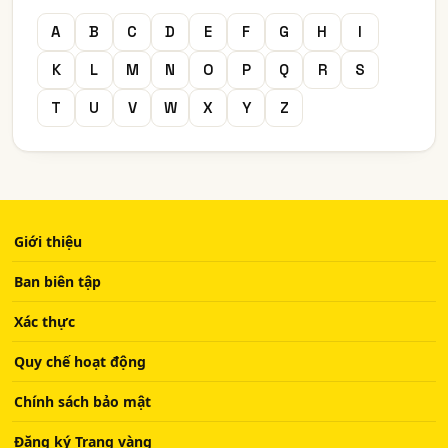
A
B
C
D
E
F
G
H
I
K
L
M
N
O
P
Q
R
S
T
U
V
W
X
Y
Z
Giới thiệu
Ban biên tập
Xác thực
Quy chế hoạt động
Chính sách bảo mật
Đăng ký Trang vàng