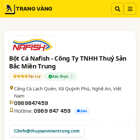
TRANG VÀNG
Bột Cá Nafish - Công Ty TNHH Thuỷ Sản
Bắc Miền Trung
Tài trợ
Xác thực
?
Cảng Cá Lạch Quèn, Xã Quỳnh Phú,
Nghệ An
, Việt
Nam
0969847459
Hotline:
0969 847 459
Zalo
info@thuysanmientrung.com