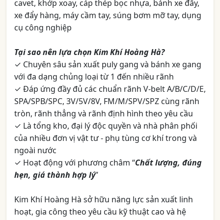
cavet, khớp xoay, cáp thép bọc nhựa, bánh xe đẩy,
xe đẩy hàng, máy cầm tay, súng bơm mỡ tay, dụng
cụ công nghiệp
Tại sao nên lựa chọn Kim Khí Hoàng Hà?
✓ Chuyên sâu sản xuất puly gang và bánh xe gang
với đa dạng chủng loại từ 1 đến nhiều rãnh
✓ Đáp ứng đầy đủ các chuẩn rãnh V-belt A/B/C/D/E,
SPA/SPB/SPC, 3V/5V/8V, FM/M/SPV/SPZ cùng rãnh
tròn, rãnh thẳng và rãnh định hình theo yêu cầu
✓ Là tổng kho, đại lý độc quyền và nhà phân phối
của nhiều đơn vị vật tư - phụ tùng cơ khí trong và
ngoài nước
✓ Hoạt động với phương châm “
Chất lượng, đúng
hẹn, giá thành hợp lý
”
Kim Khí Hoàng Hà sở hữu năng lực sản xuất linh
hoạt, gia công theo yêu cầu kỹ thuật cao và hệ