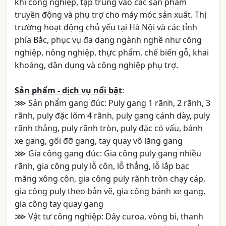
khí công nghiệp, tập trung vào các sản phẩm
truyền động và phụ trợ cho máy móc sản xuất. Thị
trường hoạt động chủ yếu tại Hà Nội và các tỉnh
phía Bắc, phục vụ đa dạng ngành nghề như công
nghiệp, nông nghiệp, thực phẩm, chế biến gỗ, khai
khoáng, dân dụng và công nghiệp phụ trợ.
Sản phẩm - dịch vụ nổi bật
:
⋙ Sản phẩm gang đúc: Puly gang 1 rãnh, 2 rãnh, 3
rãnh, puly đặc lõm 4 rãnh, puly gang cánh dày, puly
rãnh thẳng, puly rãnh tròn, puly đặc có vấu, bánh
xe gang, gối đỡ gang, tay quay vô lăng gang
⋙ Gia công gang đúc: Gia công puly gang nhiều
rãnh, gia công puly lỗ côn, lỗ thẳng, lỗ lắp bạc
măng xông côn, gia công puly rãnh tròn chạy cáp,
gia công puly theo bản vẽ, gia công bánh xe gang,
gia công tay quay gang
⋙ Vật tư công nghiệp: Dây curoa, vòng bi, thanh