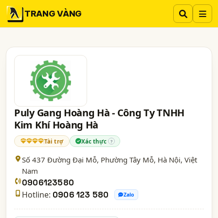
TRANG VÀNG
Puly Gang Hoàng Hà - Công Ty TNHH
Kim Khí Hoàng Hà
Tài trợ
Xác thực
?
Số 437 Đường Đại Mỗ, Phường Tây Mỗ,
Hà Nội
, Việt
Nam
0906123580
Hotline:
0906 123 580
Zalo