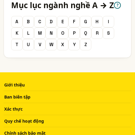
Mục lục ngành nghề A → Z
?
A
B
C
D
E
F
G
H
I
K
L
M
N
O
P
Q
R
S
T
U
V
W
X
Y
Z
Giới thiệu
Ban biên tập
Xác thực
Quy chế hoạt động
Chính sách bảo mật