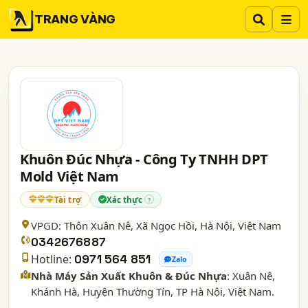
TRANG VÀNG
Khuôn Đúc Nhựa - Công Ty TNHH DPT
Mold Việt Nam
Tài trợ
Xác thực
?
VPGD: Thôn Xuân Nê, Xã Ngọc Hồi,
Hà Nội
, Việt Nam
0342676887
Hotline:
0971 564 851
Zalo
Nhà Máy Sản Xuất Khuôn & Đúc Nhựa
: Xuân Nê,
Khánh Hà, Huyện Thường Tín, TP Hà Nội, Việt Nam.