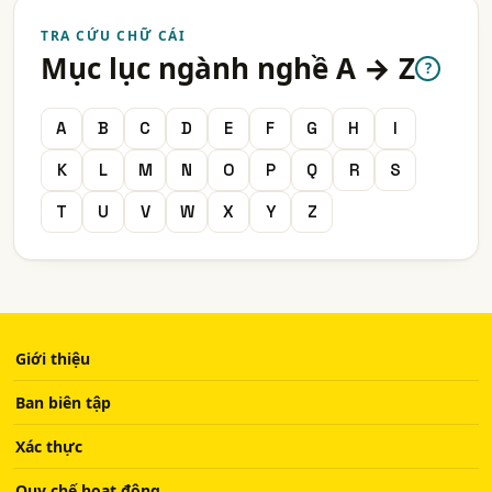
TRA CỨU CHỮ CÁI
Mục lục ngành nghề A → Z
?
A
B
C
D
E
F
G
H
I
K
L
M
N
O
P
Q
R
S
T
U
V
W
X
Y
Z
Giới thiệu
Ban biên tập
Xác thực
Quy chế hoạt động