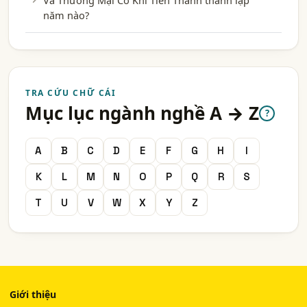
Và Thương Mại Cơ Khí Tiến Thành thành lập
năm nào?
TRA CỨU CHỮ CÁI
Mục lục ngành nghề A → Z
?
A
B
C
D
E
F
G
H
I
K
L
M
N
O
P
Q
R
S
T
U
V
W
X
Y
Z
Giới thiệu