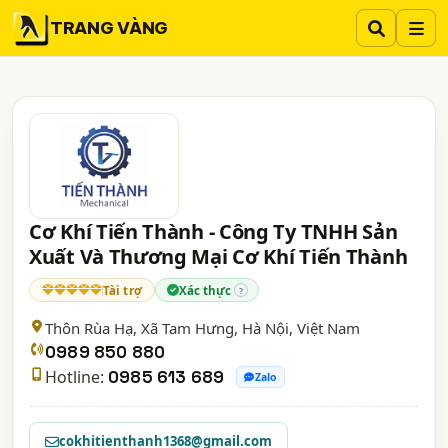
TRANG VÀNG
Cơ Khí Tiến Thành - Công Ty TNHH Sản
Xuất Và Thương Mại Cơ Khí Tiến Thành
Tài trợ
Xác thực
?
Thôn Rùa Hạ, Xã Tam Hưng,
Hà Nội
, Việt Nam
0989 850 880
Hotline:
0985 613 689
Zalo
cokhitienthanh1368@gmail.com