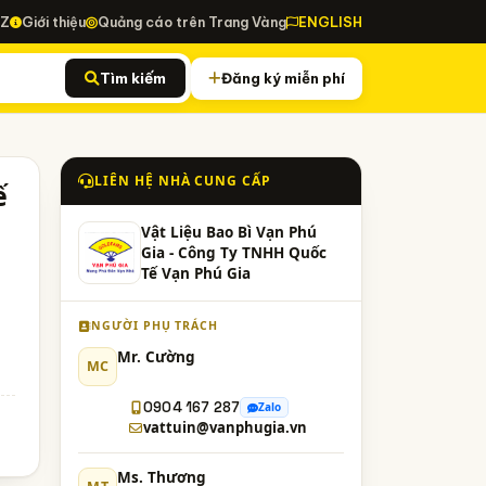
-Z
Giới thiệu
Quảng cáo trên Trang Vàng
ENGLISH
Tìm kiếm
Đăng ký miễn phí
LIÊN HỆ NHÀ CUNG CẤP
ế
Vật Liệu Bao Bì Vạn Phú
Gia - Công Ty TNHH Quốc
Tế Vạn Phú Gia
NGƯỜI PHỤ TRÁCH
Mr. Cường
MC
0904 167 287
Zalo
vattuin@vanphugia.vn
Ms. Thương