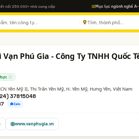
Mục lục ngành nghề A
Kết nối 250.000+ nhà cung cấp
ì Vạn Phú Gia - Công Ty TNHH Quốc T
thực
?
CN Yên Mỹ II, Thị Trấn Yên Mỹ, H. Yên Mỹ,
Hưng Yên
, Việt Nam
024) 37815048
87
Zalo
n
www.vanphugia.vn