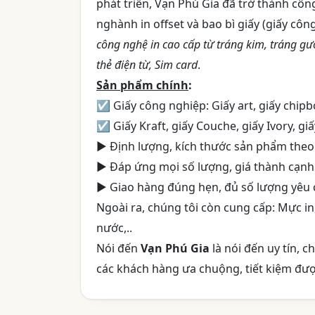
phát triển, Vạn Phú Gia đã trở thành côn
nghành in offset và bao bì giấy (giấy côn
công nghệ in cao cấp từ tráng kim, tráng gư
thẻ điện từ, Sim card
.
Sản phẩm chính
:
☑ Giấy công nghiệp: Giấy art, giấy chipbo
☑ Giấy Kraft, giấy Couche, giấy Ivory, gi
► Định lượng, kích thước sản phẩm theo
► Đáp ứng mọi số lượng, giá thành cạnh
► Giao hàng đúng hẹn, đủ số lượng yêu 
Ngoài ra, chúng tôi còn cung cấp: Mực i
nước,..
Nói đến
Vạn Phú Gia
là nói đến uy tín, 
các khách hàng ưa chuộng, tiết kiệm đượ