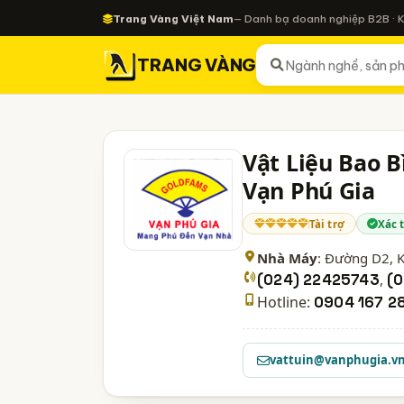
Trang Vàng Việt Nam
— Danh bạ doanh nghiệp B2B · 
TRANG VÀNG
Vật Liệu Bao B
Vạn Phú Gia
Tài trợ
Xác 
Nhà Máy
: Đường D2, K
(024) 22425743
,
(
Hotline:
0904 167 2
vattuin@vanphugia.v