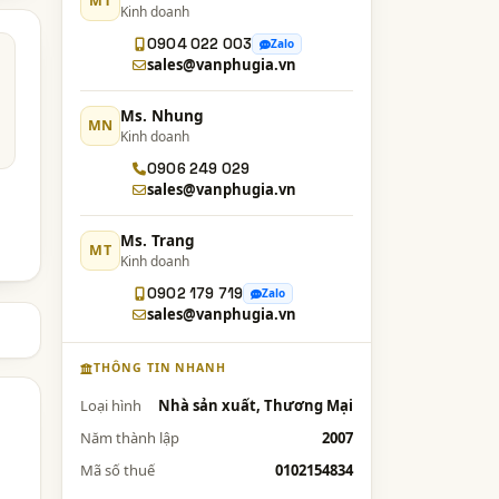
MT
Kinh doanh
0904 022 003
Zalo
sales@vanphugia.vn
Ms. Nhung
MN
Kinh doanh
0906 249 029
sales@vanphugia.vn
Ms. Trang
MT
Kinh doanh
0902 179 719
Zalo
sales@vanphugia.vn
THÔNG TIN NHANH
Loại hình
Nhà sản xuất, Thương Mại
Năm thành lập
2007
Mã số thuế
0102154834