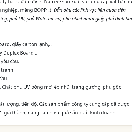
g ty hàng đầu ở Việt Nam về sản xuất và cung cấp vật tư ch
g nghiệp, màng BOPP,..).
Dẫn đầu các lĩnh vực liên quan đến
ơng, phủ UV, phủ Waterbased, phủ nhiệt nhựa giấy, phủ định hìn
ard, giấy carton lạnh,..
ấy Duplex Board,..
 yêu cầu.
 tranh
cầu.
n, Chất phủ UV bóng mờ, ép nhũ, tráng gương, phủ gốc
chất lượng, tiến độ. Các sản phẩm công ty cung cấp đã được
c giá thành, nâng cao hiệu quả sản xuất kinh doanh.