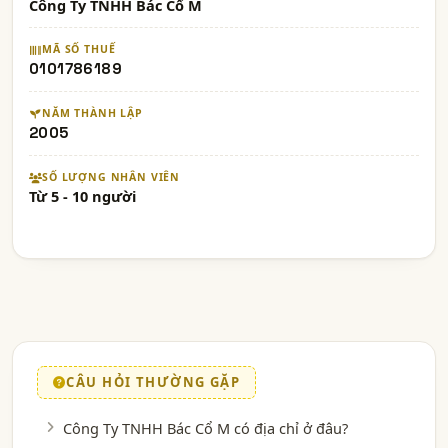
Công Ty TNHH Bác Cổ M
MÃ SỐ THUẾ
0101786189
NĂM THÀNH LẬP
2005
SỐ LƯỢNG NHÂN VIÊN
Từ 5 - 10 người
CÂU HỎI THƯỜNG GẶP
Công Ty TNHH Bác Cổ M có địa chỉ ở đâu?