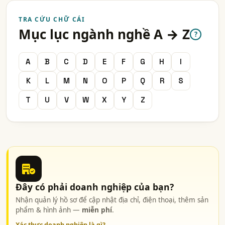
TRA CỨU CHỮ CÁI
Mục lục ngành nghề A → Z
?
A
B
C
D
E
F
G
H
I
K
L
M
N
O
P
Q
R
S
T
U
V
W
X
Y
Z
Đây có phải doanh nghiệp của bạn?
Nhận quản lý hồ sơ để cập nhật địa chỉ, điện thoại, thêm sản
phẩm & hình ảnh —
miễn phí
.
Xác thực doanh nghiệp là gì?