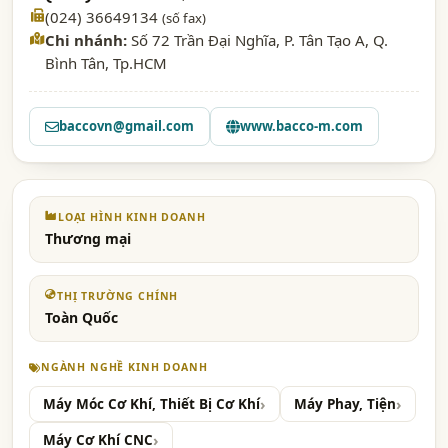
(024) 36649134
(số fax)
Chi nhánh:
Số 72 Trần Đại Nghĩa, P. Tân Tạo A, Q.
Bình Tân, Tp.HCM
baccovn@gmail.com
www.bacco-m.com
LOẠI HÌNH KINH DOANH
Thương mại
THỊ TRƯỜNG CHÍNH
Toàn Quốc
NGÀNH NGHỀ KINH DOANH
Máy Móc Cơ Khí, Thiết Bị Cơ Khí
Máy Phay, Tiện
Máy Cơ Khí CNC