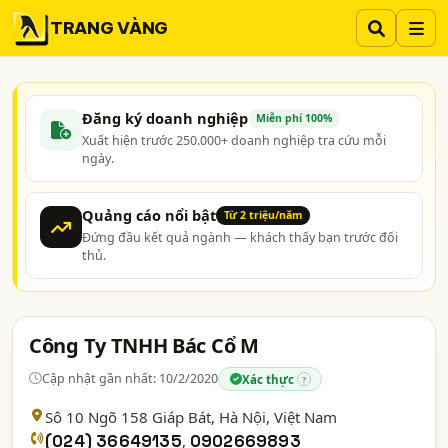
TRANG VÀNG
Đăng ký doanh nghiệp
Miễn phí 100%
Xuất hiện trước 250.000+ doanh nghiệp tra cứu mỗi
ngày.
Quảng cáo nổi bật
Từ 2 triệu/năm
Đứng đầu kết quả ngành — khách thấy bạn trước đối
thủ.
Công Ty TNHH Bác Cổ M
Cập nhật gần nhất: 10/2/2020
Xác thực
?
Sô 10 Ngõ 158 Giáp Bát,
Hà Nội
, Việt Nam
(024) 36649135
,
0902669893