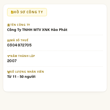
HỒ SƠ CÔNG TY
TÊN CÔNG TY
Công Ty TNHH MTV XNK Hào Phát
MÃ SỐ THUẾ
0304972705
NĂM THÀNH LẬP
2007
SỐ LƯỢNG NHÂN VIÊN
Từ 11 - 50 người