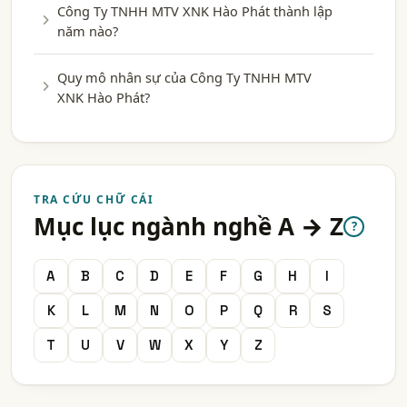
Công Ty TNHH MTV XNK Hào Phát thành lập
năm nào?
Quy mô nhân sự của Công Ty TNHH MTV
XNK Hào Phát?
TRA CỨU CHỮ CÁI
Mục lục ngành nghề A → Z
?
A
B
C
D
E
F
G
H
I
K
L
M
N
O
P
Q
R
S
T
U
V
W
X
Y
Z