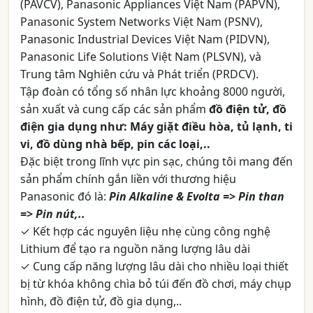
(PAVCV), Panasonic Appliances Việt Nam (PAPVN),
Panasonic System Networks Việt Nam (PSNV),
Panasonic Industrial Devices Việt Nam (PIDVN),
Panasonic Life Solutions Việt Nam (PLSVN), và
Trung tâm Nghiên cứu và Phát triển (PRDCV).
Tập đoàn có tổng số nhân lực khoảng 8000 người,
sản xuất và cung cấp các sản phẩm
đồ điện tử, đồ
điện gia dụng như: Máy giặt điều hòa, tủ lạnh, ti
vi, đồ dùng nhà bếp, pin các loại,..
Đặc biệt trong lĩnh vực pin sạc, chúng tôi mang đến
sản phẩm chính gắn liền với thương hiệu
Panasonic đó là:
Pin Alkaline & Evolta => Pin than
=> Pin nút,..
✓ Kết hợp các nguyên liệu nhẹ cùng công nghệ
Lithium để tạo ra nguồn năng lượng lâu dài
✓ Cung cấp năng lượng lâu dài cho nhiều loại thiết
bị từ khóa không chìa bỏ túi đến đồ chơi, máy chụp
hình, đồ điện tử, đồ gia dụng,..