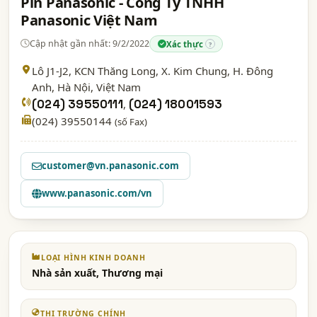
Pin Panasonic - Công Ty TNHH
Panasonic Việt Nam
Cập nhật gần nhất: 9/2/2022
Xác thực
?
Lô J1-J2, KCN Thăng Long, X. Kim Chung, H. Đông
Anh,
Hà Nội
, Việt Nam
(024) 39550111
,
(024) 18001593
(024) 39550144
(số Fax)
customer@vn.panasonic.com
www.panasonic.com/vn
LOẠI HÌNH KINH DOANH
Nhà sản xuất, Thương mại
THỊ TRƯỜNG CHÍNH