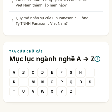
Việt Nam thành lập năm nào?
Quy mô nhân sự của Pin Panasonic - Công
Ty TNHH Panasonic Việt Nam?
TRA CỨU CHỮ CÁI
Mục lục ngành nghề A → Z
?
A
B
C
D
E
F
G
H
I
K
L
M
N
O
P
Q
R
S
T
U
V
W
X
Y
Z