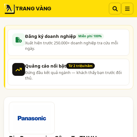
TRANG VÀNG
Đăng ký doanh nghiệp
Miễn phí 100%
Xuất hiện trước 250.000+ doanh nghiệp tra cứu mỗi
ngày.
Quảng cáo nổi bật
Từ 2 triệu/năm
Đứng đầu kết quả ngành — khách thấy bạn trước đối
thủ.