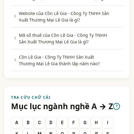
Website của Cồn Lê Gia - Công Ty TNHH Sản
Xuất Thương Mại Lê Gia là gì?
Mã số thuế của Cồn Lê Gia - Công Ty TNHH
Sản Xuất Thương Mại Lê Gia là gì?
Cồn Lê Gia - Công Ty TNHH Sản Xuất
Thương Mại Lê Gia thành lập năm nào?
TRA CỨU CHỮ CÁI
Mục lục ngành nghề A → Z
?
A
B
C
D
E
F
G
H
I
K
L
M
N
O
P
Q
R
S