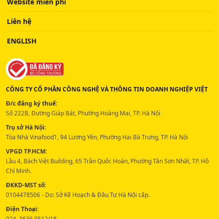
Website miễn phí
Liên hệ
ENGLISH
CÔNG TY CỔ PHẦN CÔNG NGHỆ VÀ THÔNG TIN DOANH NGHIỆP VIỆT
Đ/c đăng ký thuế:
Số 222B, Đường Giáp Bát, Phường Hoàng Mai, TP. Hà Nội
Trụ sở Hà Nội:
Tòa Nhà Vinafood1, 94 Lương Yên, Phường Hai Bà Trưng, TP. Hà Nội
VPGD TP.HCM:
Lầu 4, Bách Việt Building, 65 Trần Quốc Hoàn, Phường Tân Sơn Nhất, TP. Hồ
Chí Minh.
ĐKKD-MST số:
0104478506 - Do: Sở Kế Hoạch & Đầu Tư Hà Nội cấp.
Điện Thoại:
024. 3636 9512/18 -