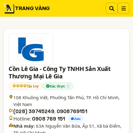
TRANG VÀNG
Cồn Lê Gia - Công Ty TNHH Sản Xuất
Thương Mại Lê Gia
Tài trợ
Xác thực
?
108 Khuông Việt, Phường Tân Phú,
TP. Hồ Chí Minh
,
Việt Nam
(028) 39745249
,
0908769151
Hotline:
0908 769 151
Zalo
Nhà máy:
63A Nguyễn Văn Bứa, Ấp 51, Xã bà Điểm,
TP. Hồ Chí Minh