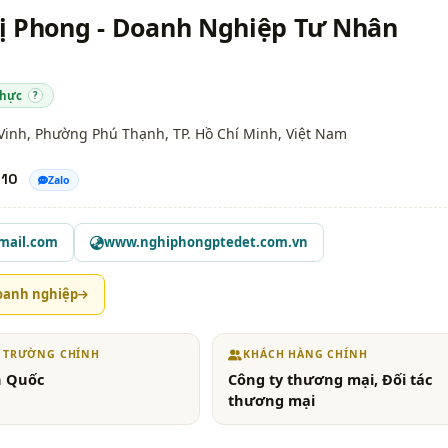
ị Phong - Doanh Nghiệp Tư Nhân
thực
?
 Vinh, Phường Phú Thạnh,
TP. Hồ Chí Minh
, Việt Nam
210
Zalo
mail.com
www.nghiphongptedet.com.vn
oanh nghiệp
Ị TRƯỜNG CHÍNH
KHÁCH HÀNG CHÍNH
n Quốc
Công ty thương mại, Đối tác
thương mại