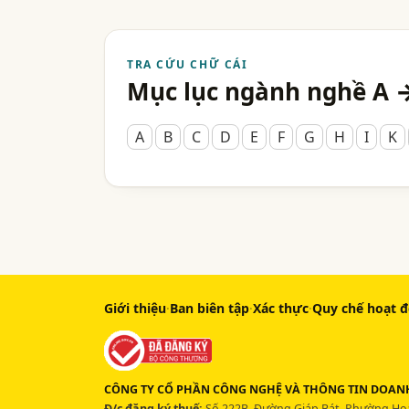
TRA CỨU CHỮ CÁI
Mục lục ngành nghề A 
A
B
C
D
E
F
G
H
I
K
Giới thiệu
·
Ban biên tập
·
Xác thực
·
Quy chế hoạt 
CÔNG TY CỔ PHẦN CÔNG NGHỆ VÀ THÔNG TIN DOANH
Đ/c đăng ký thuế:
Số 222B, Đường Giáp Bát, Phường Hoà