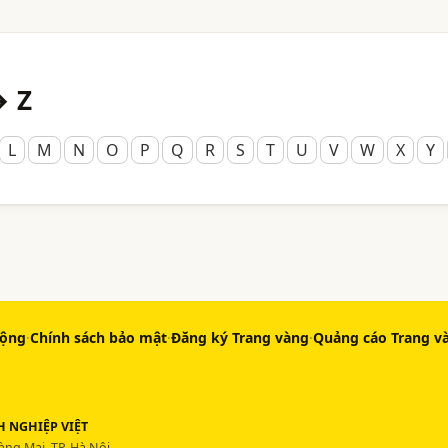
→ Z
L
M
N
O
P
Q
R
S
T
U
V
W
X
Y
động
·
Chính sách bảo mật
·
Đăng ký Trang vàng
·
Quảng cáo Trang v
 NGHIỆP VIỆT
ng Mai, TP. Hà Nội