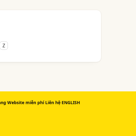
Z
àng
·
Website miễn phí
·
Liên hệ
·
ENGLISH