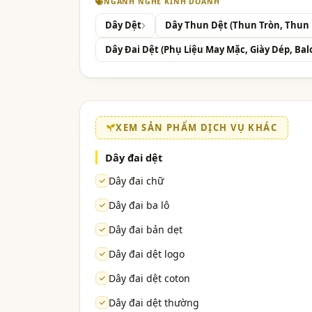
NGÀNH NGHỀ KINH DOANH
Dây Dệt
Dây Thun Dệt (Thun Tròn, Thun 
Dây Đai Dệt (Phụ Liệu May Mặc, Giày Dép, Balo
XEM SẢN PHẨM DỊCH VỤ KHÁC
Dây đai dệt
Dây đai chữ
Dây đai ba lô
Dây đai bản dẹt
Dây đai dệt logo
Dây đai dệt coton
Dây đai dệt thường