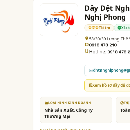
Dây Dệt Ngh
Nghị Phong
Tài trợ
Xác 
58/30/39 Lương Thế
0918 478 210
Hotline:
0918 478 
dntnnghiphong@g
Xem hồ sơ đầy đủ d
LOẠI HÌNH KINH DOANH
TH
Nhà Sản Xuất, Công Ty
Toà
Thương Mại