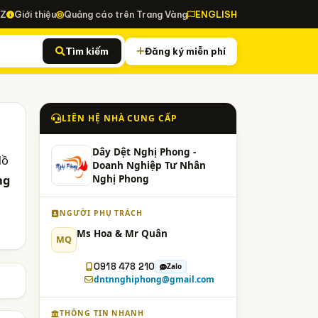
-Z
Giới thiệu
Quảng cáo trên Trang Vàng
ENGLISH
Tìm kiếm
Đăng ký miễn phí
LIÊN HỆ NHÀ CUNG CẤP
Dây Dệt Nghị Phong -
Hồ
Doanh Nghiệp Tư Nhân
ng
Nghị Phong
NGƯỜI PHỤ TRÁCH
Ms Hoa & Mr Quân
MQ
0918 478 210
Zalo
dntnnghiphong@gmail.com
THÔNG TIN NHANH