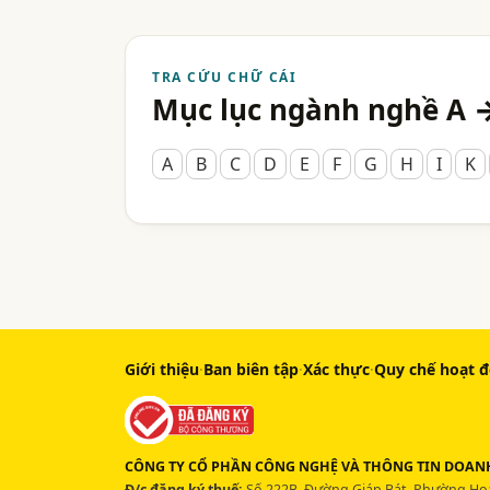
TRA CỨU CHỮ CÁI
Mục lục ngành nghề A 
A
B
C
D
E
F
G
H
I
K
Giới thiệu
·
Ban biên tập
·
Xác thực
·
Quy chế hoạt 
CÔNG TY CỔ PHẦN CÔNG NGHỆ VÀ THÔNG TIN DOANH
Đ/c đăng ký thuế:
Số 222B, Đường Giáp Bát, Phường Hoà