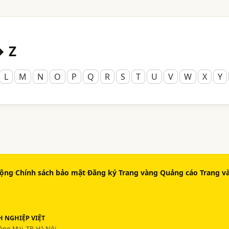
→ Z
L
M
N
O
P
Q
R
S
T
U
V
W
X
Y
động
·
Chính sách bảo mật
·
Đăng ký Trang vàng
·
Quảng cáo Trang v
 NGHIỆP VIỆT
ng Mai, TP. Hà Nội