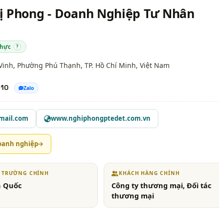
ị Phong - Doanh Nghiệp Tư Nhân
thực
?
 Vinh, Phường Phú Thạnh,
TP. Hồ Chí Minh
, Việt Nam
210
Zalo
mail.com
www.nghiphongptedet.com.vn
oanh nghiệp
Ị TRƯỜNG CHÍNH
KHÁCH HÀNG CHÍNH
n Quốc
Công ty thương mại, Đối tác
thương mại