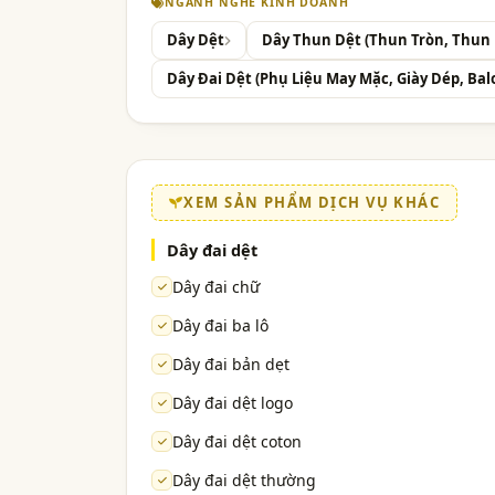
NGÀNH NGHỀ KINH DOANH
Dây Dệt
Dây Thun Dệt (Thun Tròn, Thun 
Dây Đai Dệt (Phụ Liệu May Mặc, Giày Dép, Balo
XEM SẢN PHẨM DỊCH VỤ KHÁC
Dây đai dệt
Dây đai chữ
Dây đai ba lô
Dây đai bản dẹt
Dây đai dệt logo
Dây đai dệt coton
Dây đai dệt thường