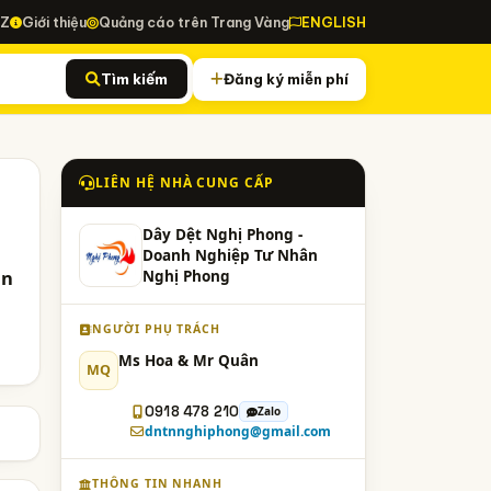
-Z
Giới thiệu
Quảng cáo trên Trang Vàng
ENGLISH
Tìm kiếm
Đăng ký miễn phí
LIÊN HỆ NHÀ CUNG CẤP
Dây Dệt Nghị Phong -
Doanh Nghiệp Tư Nhân
ận
Nghị Phong
NGƯỜI PHỤ TRÁCH
Ms Hoa & Mr Quân
MQ
0918 478 210
Zalo
dntnnghiphong@gmail.com
THÔNG TIN NHANH