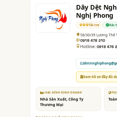
Dây Dệt Ngh
Nghị Phong
Tài trợ
Xác 
58/30/39 Lương Thế
0918 478 210
Hotline:
0918 478 
dntnnghiphong@g
Xem hồ sơ đầy đủ d
LOẠI HÌNH KINH DOANH
TH
Nhà Sản Xuất, Công Ty
Toà
Thương Mại