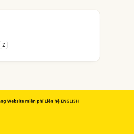
Z
àng
·
Website miễn phí
·
Liên hệ
·
ENGLISH