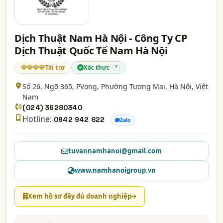
Dịch Thuật Nam Hà Nội - Công Ty CP
Dịch Thuật Quốc Tế Nam Hà Nội
Tài trợ
Xác thực
?
Số 26, Ngõ 365, PVọng, Phường Tương Mai,
Hà Nội
, Việt
Nam
(024) 36280340
Hotline:
0942 942 822
Zalo
tuvannamhanoi@gmail.com
www.namhanoigroup.vn
Xem hồ sơ đầy đủ doanh nghiệp