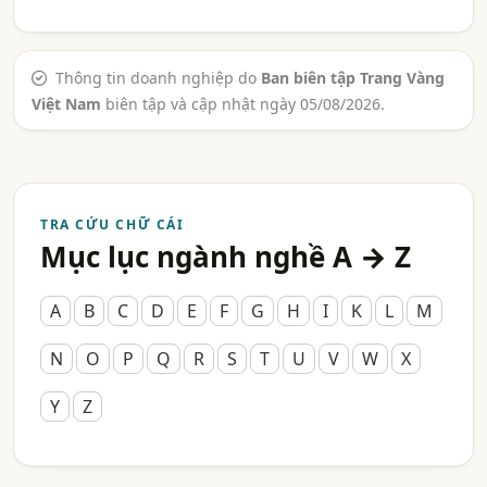
Thông tin doanh nghiệp do
Ban biên tập Trang Vàng
Việt Nam
biên tập và cập nhật ngày 05/08/2026.
TRA CỨU CHỮ CÁI
Mục lục ngành nghề A → Z
A
B
C
D
E
F
G
H
I
K
L
M
N
O
P
Q
R
S
T
U
V
W
X
Y
Z