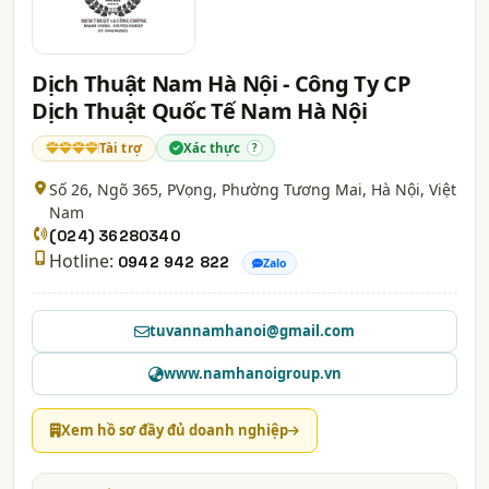
Dịch Thuật Nam Hà Nội - Công Ty CP
Dịch Thuật Quốc Tế Nam Hà Nội
Tài trợ
Xác thực
?
Số 26, Ngõ 365, PVọng, Phường Tương Mai,
Hà Nội
, Việt
Nam
(024) 36280340
Hotline:
0942 942 822
Zalo
tuvannamhanoi@gmail.com
www.namhanoigroup.vn
Xem hồ sơ đầy đủ doanh nghiệp