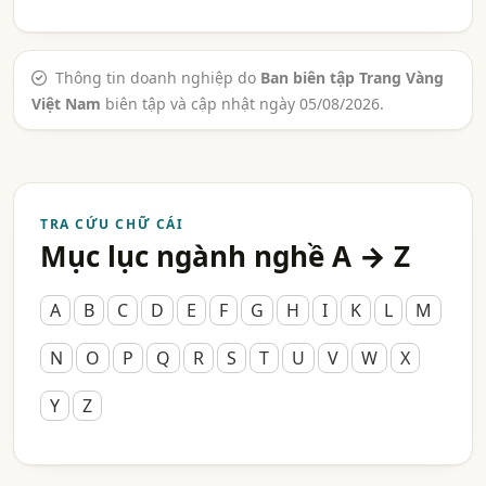
Thông tin doanh nghiệp do
Ban biên tập Trang Vàng
Việt Nam
biên tập và cập nhật ngày 05/08/2026.
TRA CỨU CHỮ CÁI
Mục lục ngành nghề A → Z
A
B
C
D
E
F
G
H
I
K
L
M
N
O
P
Q
R
S
T
U
V
W
X
Y
Z