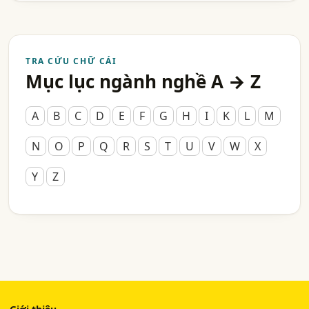
TRA CỨU CHỮ CÁI
Mục lục ngành nghề A → Z
A
B
C
D
E
F
G
H
I
K
L
M
N
O
P
Q
R
S
T
U
V
W
X
Y
Z