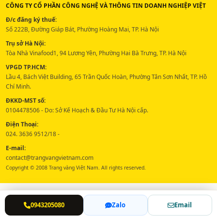
CÔNG TY CỔ PHẦN CÔNG NGHỆ VÀ THÔNG TIN DOANH NGHIỆP VIỆT
Đ/c đăng ký thuế:
Số 222B, Đường Giáp Bát, Phường Hoàng Mai, TP. Hà Nội
Trụ sở Hà Nội:
Tòa Nhà Vinafood1, 94 Lương Yên, Phường Hai Bà Trưng, TP. Hà Nội
VPGD TP.HCM:
Lầu 4, Bách Việt Building, 65 Trần Quốc Hoàn, Phường Tân Sơn Nhất, TP. Hồ
Chí Minh.
ĐKKD-MST số:
0104478506 - Do: Sở Kế Hoạch & Đầu Tư Hà Nội cấp.
Điện Thoại:
024. 3636 9512/18 -
E-mail:
contact@trangvangvietnam.com
Copyright © 2008 Trang vàng Việt Nam. All rights reserved.
0943205080
Zalo
Email