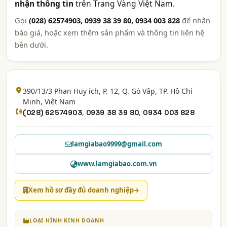
nhận thông tin
trên Trang Vàng Việt Nam.
Gọi
(028) 62574903, 0939 38 39 80, 0934 003 828
để nhận
báo giá, hoặc xem thêm sản phẩm và thông tin liên hệ
bên dưới.
390/13/3 Phan Huy ích, P. 12, Q. Gò Vấp,
TP. Hồ Chí
Minh
, Việt Nam
,
,
(028) 62574903
0939 38 39 80
0934 003 828
lamgiabao9999@gmail.com
www.lamgiabao.com.vn
Xem hồ sơ đầy đủ doanh nghiệp
LOẠI HÌNH KINH DOANH