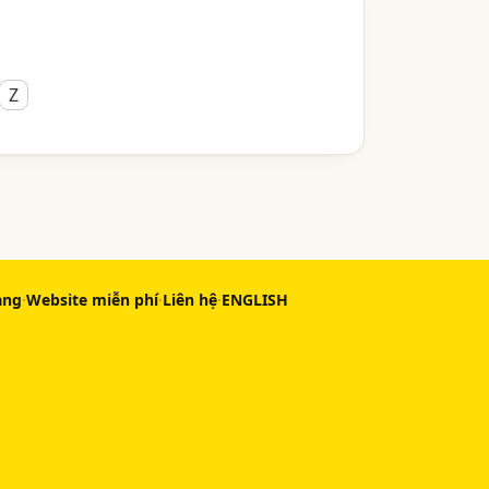
Z
àng
·
Website miễn phí
·
Liên hệ
·
ENGLISH