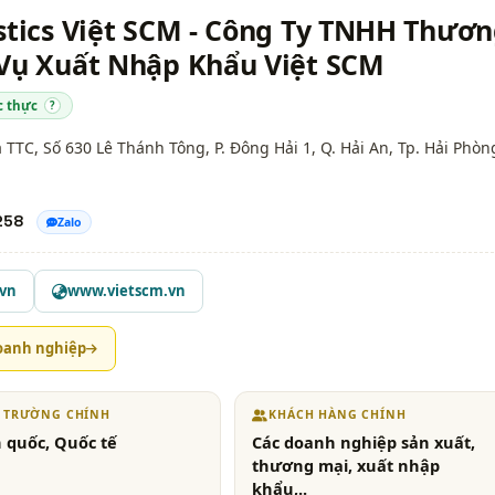
stics Việt SCM - Công Ty TNHH Thươ
 Vụ Xuất Nhập Khẩu Việt SCM
c thực
?
TTC, Số 630 Lê Thánh Tông, P. Đông Hải 1, Q. Hải An,
Tp. Hải Phòn
258
Zalo
.vn
www.vietscm.vn
oanh nghiệp
Ị TRƯỜNG CHÍNH
KHÁCH HÀNG CHÍNH
 quốc, Quốc tế
Các doanh nghiệp sản xuất,
thương mại, xuất nhập
khẩu,..