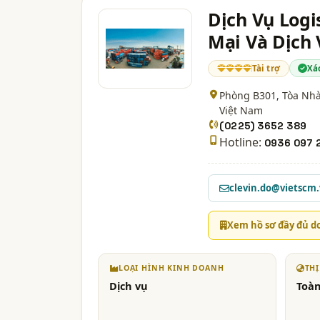
Dịch Vụ Logi
Mại Và Dịch
Tài trợ
Xá
Phòng B301, Tòa Nhà 
Việt Nam
(0225) 3652 389
Hotline:
0936 097 
clevin.do@vietscm
Xem hồ sơ đầy đủ d
LOẠI HÌNH KINH DOANH
TH
Dịch vụ
Toàn