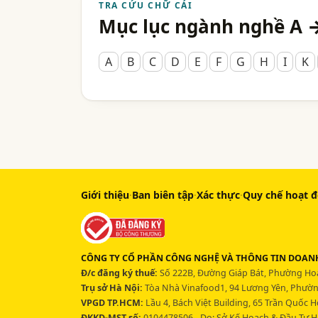
TRA CỨU CHỮ CÁI
Mục lục ngành nghề A 
A
B
C
D
E
F
G
H
I
K
Giới thiệu
·
Ban biên tập
·
Xác thực
·
Quy chế hoạt 
CÔNG TY CỔ PHẦN CÔNG NGHỆ VÀ THÔNG TIN DOANH
Đ/c đăng ký thuế:
Số 222B, Đường Giáp Bát, Phường Hoà
Trụ sở Hà Nội:
Tòa Nhà Vinafood1, 94 Lương Yên, Phường
VPGD TP.HCM:
Lầu 4, Bách Việt Building, 65 Trần Quốc 
ĐKKD-MST số:
0104478506 - Do: Sở Kế Hoạch & Đầu Tư H