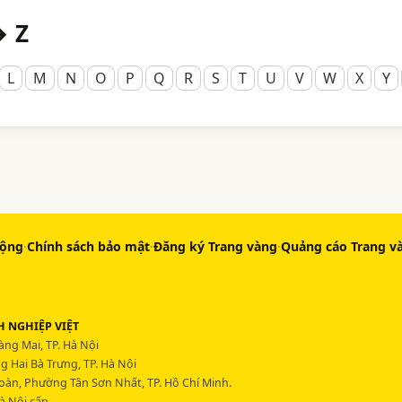
→ Z
L
M
N
O
P
Q
R
S
T
U
V
W
X
Y
động
·
Chính sách bảo mật
·
Đăng ký Trang vàng
·
Quảng cáo Trang v
 NGHIỆP VIỆT
ng Mai, TP. Hà Nội
 Hai Bà Trưng, TP. Hà Nội
Hoàn, Phường Tân Sơn Nhất, TP. Hồ Chí Minh.
à Nội cấp.