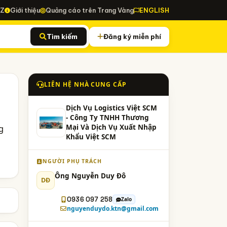
-Z
Giới thiệu
Quảng cáo trên Trang Vàng
ENGLISH
Tìm kiếm
Đăng ký miễn phí
LIÊN HỆ NHÀ CUNG CẤP
Dịch Vụ Logistics Việt SCM
- Công Ty TNHH Thương
g
Mại Và Dịch Vụ Xuất Nhập
Khẩu Việt SCM
NGƯỜI PHỤ TRÁCH
Ông Nguyễn Duy Đô
DĐ
0936 097 258
Zalo
nguyenduydo.ktn@gmail.com