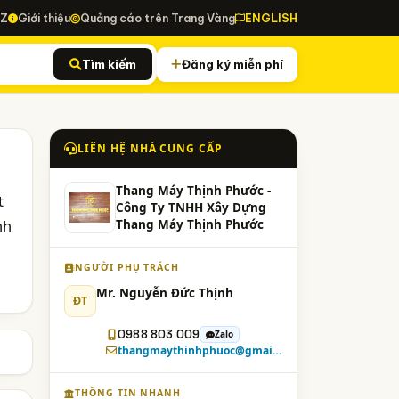
-Z
Giới thiệu
Quảng cáo trên Trang Vàng
ENGLISH
Tìm kiếm
Đăng ký miễn phí
LIÊN HỆ NHÀ CUNG CẤP
Thang Máy Thịnh Phước -
t
Công Ty TNHH Xây Dựng
nh
Thang Máy Thịnh Phước
NGƯỜI PHỤ TRÁCH
Mr. Nguyễn Đức Thịnh
ĐT
0988 803 009
Zalo
thangmaythinhphuoc@gmail.com
THÔNG TIN NHANH