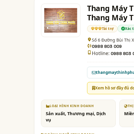
Thang Máy T
Thang Máy T
Tài trợ
Xác 
Số 6 Đường Bùi Thị X
0988 803 009
Hotline:
0988 803 
thangmaythinhph
Xem hồ sơ đầy đủ d
LOẠI HÌNH KINH DOANH
TH
Sản xuất, Thương mại, Dịch
Miề
vụ