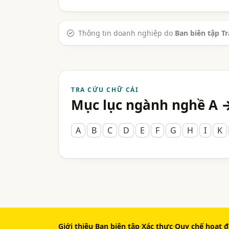
Thông tin doanh nghiệp do
Ban biên tập T
TRA CỨU CHỮ CÁI
Mục lục ngành nghề A 
A
B
C
D
E
F
G
H
I
K
Giới thiệu
·
Ban biên tập
·
Xác thực
·
Quy chế hoạt 