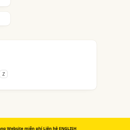
Z
àng
·
Website miễn phí
·
Liên hệ
·
ENGLISH