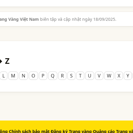
rang Vàng Việt Nam
biên tập và cập nhật ngày 18/09/2025.
→ Z
L
M
N
O
P
Q
R
S
T
U
V
W
X
Y
động
·
Chính sách bảo mật
·
Đăng ký Trang vàng
·
Quảng cáo Trang v