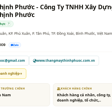
hịnh Phước - Công Ty TNHH Xây Dựn
hịnh Phước
thực
?
uân, KP. Phú Xuân, P. Tân Phú, TP. Đồng Xoài,
Bình Phước
, Việt Na
009
Zalo
uoc@gmail.com
www.thangmaythinhphuoc.com.vn
oanh nghiệp
Ị TRƯỜNG CHÍNH
KHÁCH HÀNG CHÍNH
n Nam
Khách hàng cá nhân, công ty,
doanh nghiệp, tổ chức,..