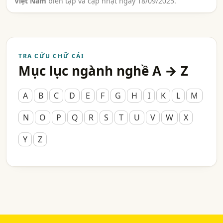
Việt Nam
biên tập và cập nhật ngày 18/09/2025.
TRA CỨU CHỮ CÁI
Mục lục ngành nghề A → Z
A
B
C
D
E
F
G
H
I
K
L
M
N
O
P
Q
R
S
T
U
V
W
X
Y
Z