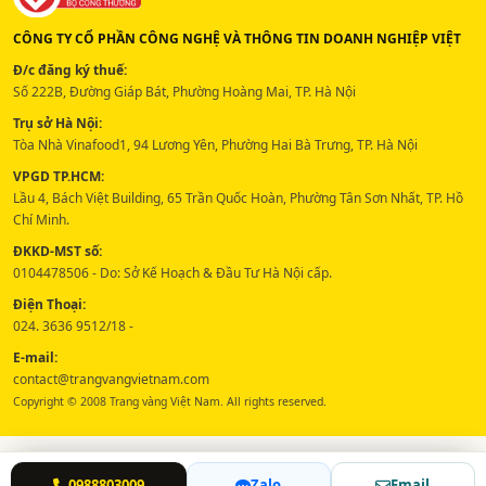
CÔNG TY CỔ PHẦN CÔNG NGHỆ VÀ THÔNG TIN DOANH NGHIỆP VIỆT
Đ/c đăng ký thuế:
Số 222B, Đường Giáp Bát, Phường Hoàng Mai, TP. Hà Nội
Trụ sở Hà Nội:
Tòa Nhà Vinafood1, 94 Lương Yên, Phường Hai Bà Trưng, TP. Hà Nội
VPGD TP.HCM:
Lầu 4, Bách Việt Building, 65 Trần Quốc Hoàn, Phường Tân Sơn Nhất, TP. Hồ
Chí Minh.
ĐKKD-MST số:
0104478506 - Do: Sở Kế Hoạch & Đầu Tư Hà Nội cấp.
Điện Thoại:
024. 3636 9512/18 -
E-mail:
contact@trangvangvietnam.com
Copyright © 2008 Trang vàng Việt Nam. All rights reserved.
0988803009
Zalo
Email