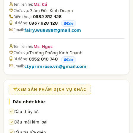
Tên liên hệ:
Ms. Cú
Chức vụ:
Giám Đốc Kinh Doanh
Điện thoại:
0982 812 128
Di động:
0937 628 128
Zalo
Email:
fairy.wu8888@gmail.com
Tên liên hệ:
Ms. Ngọc
Chức vụ:
Trưởng Phòng Kinh Doanh
Di động:
0352 810 748
Zalo
Email:
ctyprimrose.vn@gmail.com
XEM SẢN PHẨM DỊCH VỤ KHÁC
Dầu nhớt khác
Dầu thủy lực
Dầu mài kim loại
Dầu tia lửa điện