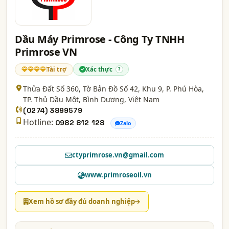
Dầu Máy Primrose - Công Ty TNHH
Primrose VN
Tài trợ
Xác thực
?
Thửa Đất Số 360, Tờ Bản Đồ Số 42, Khu 9, P. Phú Hòa,
TP. Thủ Dầu Một,
Bình Dương
, Việt Nam
(0274) 3899579
Hotline:
0982 812 128
Zalo
ctyprimrose.vn@gmail.com
www.primroseoil.vn
Xem hồ sơ đầy đủ doanh nghiệp