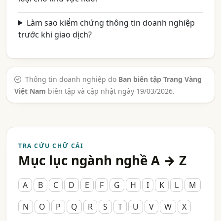
Làm sao kiểm chứng thông tin doanh nghiệp
trước khi giao dịch?
Thông tin doanh nghiệp do
Ban biên tập Trang Vàng
Việt Nam
biên tập và cập nhật ngày 19/03/2026.
TRA CỨU CHỮ CÁI
Mục lục ngành nghề A → Z
A
B
C
D
E
F
G
H
I
K
L
M
N
O
P
Q
R
S
T
U
V
W
X