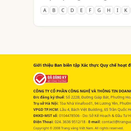
A
B
C
D
E
F
G
H
I
K
Giới thiệu
·
Ban biên tập
·
Xác thực
·
Quy chế hoạt 
CÔNG TY CỔ PHẦN CÔNG NGHỆ VÀ THÔNG TIN DOANH
Đ/c đăng ký thuế:
Số 222B, Đường Giáp Bát, Phường Hoà
Trụ sở Hà Nội:
Tòa Nhà Vinafood1, 94 Lương Yên, Phường
VPGD TP.HCM:
Lầu 4, Bách Việt Building, 65 Trần Quốc 
ĐKKD-MST số:
0104478506 - Do: Sở Kế Hoạch & Đầu Tư H
Điện Thoại:
024. 3636 9512/18 -
E-mail:
contact@trangv
Copyright © 2008 Trang vàng Việt Nam. All rights reserved.