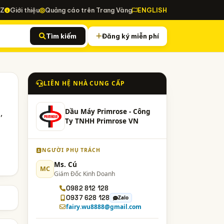
-Z
Giới thiệu
Quảng cáo trên Trang Vàng
ENGLISH
Tìm kiếm
Đăng ký miễn phí
LIÊN HỆ NHÀ CUNG CẤP
,
Dầu Máy Primrose - Công
Ty TNHH Primrose VN
NGƯỜI PHỤ TRÁCH
Ms. Cú
MC
Giám Đốc Kinh Doanh
0982 812 128
0937 628 128
Zalo
fairy.wu8888@gmail.com