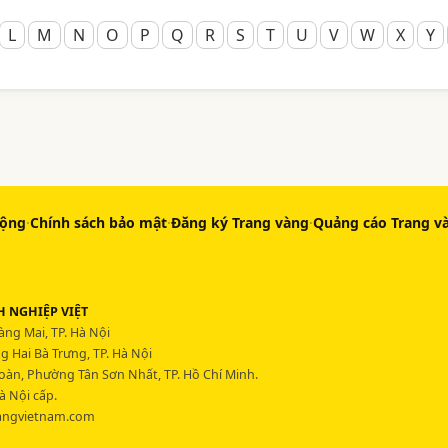
L
M
N
O
P
Q
R
S
T
U
V
W
X
Y
động
·
Chính sách bảo mật
·
Đăng ký Trang vàng
·
Quảng cáo Trang v
 NGHIỆP VIỆT
ng Mai, TP. Hà Nội
 Hai Bà Trưng, TP. Hà Nội
Hoàn, Phường Tân Sơn Nhất, TP. Hồ Chí Minh.
à Nội cấp.
angvietnam.com