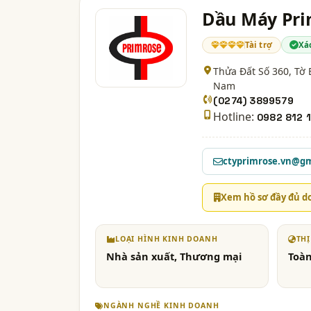
Dầu Máy Pri
Tài trợ
Xá
Thửa Đất Số 360, Tờ 
Nam
(0274) 3899579
Hotline:
0982 812 
ctyprimrose.vn@g
Xem hồ sơ đầy đủ d
LOẠI HÌNH KINH DOANH
TH
Nhà sản xuất, Thương mại
Toàn
NGÀNH NGHỀ KINH DOANH