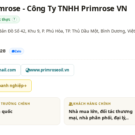
mrose - Công Ty TNHH Primrose VN
c thực
?
Bản Đồ Số 42, Khu 9, P. Phú Hòa, TP. Thủ Dầu Một,
Bình Dương
, Việt
128
Zalo
mail.com
www.primroseoil.vn
oanh nghiệp
Ị TRƯỜNG CHÍNH
KHÁCH HÀNG CHÍNH
 quốc
Nhà mua lớn, đối tác thương
mại, nhà phân phối, đại lý,..