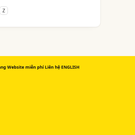
Z
àng
·
Website miễn phí
·
Liên hệ
·
ENGLISH