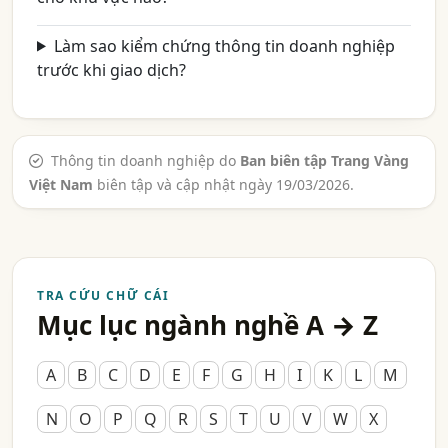
Làm sao kiểm chứng thông tin doanh nghiệp
trước khi giao dịch?
Thông tin doanh nghiệp do
Ban biên tập Trang Vàng
Việt Nam
biên tập và cập nhật ngày 19/03/2026.
TRA CỨU CHỮ CÁI
Mục lục ngành nghề A → Z
A
B
C
D
E
F
G
H
I
K
L
M
N
O
P
Q
R
S
T
U
V
W
X