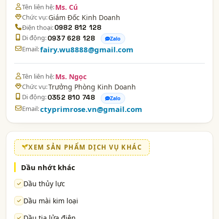
Tên liên hệ:
Ms. Cú
Chức vụ:
Giám Đốc Kinh Doanh
Điện thoại:
0982 812 128
Di động:
0937 628 128
Zalo
Email:
fairy.wu8888@gmail.com
Tên liên hệ:
Ms. Ngọc
Chức vụ:
Trưởng Phòng Kinh Doanh
Di động:
0352 810 748
Zalo
Email:
ctyprimrose.vn@gmail.com
XEM SẢN PHẨM DỊCH VỤ KHÁC
Dầu nhớt khác
Dầu thủy lực
Dầu mài kim loại
Dầu tia lửa điện