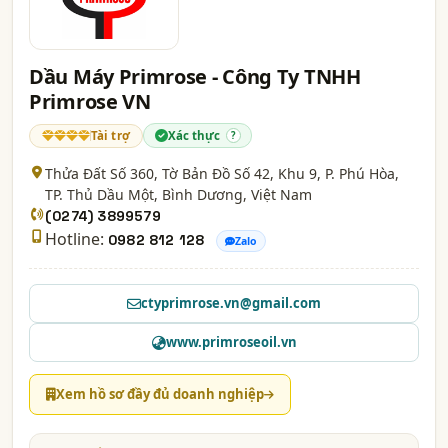
Dầu Máy Primrose - Công Ty TNHH
Primrose VN
Tài trợ
Xác thực
?
Thửa Đất Số 360, Tờ Bản Đồ Số 42, Khu 9, P. Phú Hòa,
TP. Thủ Dầu Một,
Bình Dương
, Việt Nam
(0274) 3899579
Hotline:
0982 812 128
Zalo
ctyprimrose.vn@gmail.com
www.primroseoil.vn
Xem hồ sơ đầy đủ doanh nghiệp