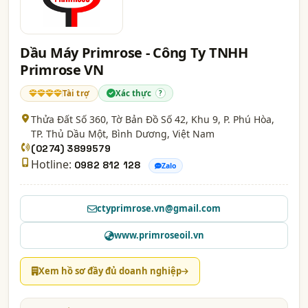
Dầu Máy Primrose - Công Ty TNHH
Primrose VN
Tài trợ
Xác thực
?
Thửa Đất Số 360, Tờ Bản Đồ Số 42, Khu 9, P. Phú Hòa,
TP. Thủ Dầu Một,
Bình Dương
, Việt Nam
(0274) 3899579
Hotline:
0982 812 128
Zalo
ctyprimrose.vn@gmail.com
www.primroseoil.vn
Xem hồ sơ đầy đủ doanh nghiệp