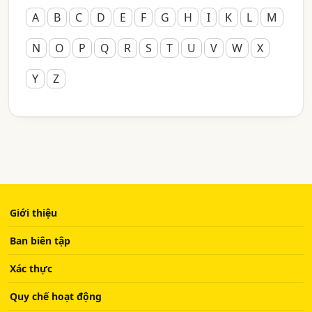
A
B
C
D
E
F
G
H
I
K
L
M
N
O
P
Q
R
S
T
U
V
W
X
Y
Z
Giới thiệu
Ban biên tập
Xác thực
Quy chế hoạt động