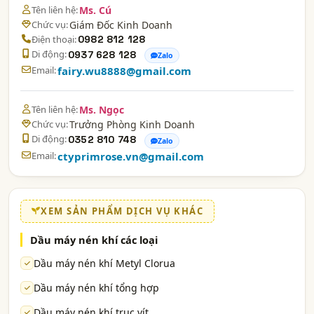
Tên liên hệ:
Ms. Cú
Chức vụ:
Giám Đốc Kinh Doanh
Điện thoại:
0982 812 128
Di động:
0937 628 128
Zalo
Email:
fairy.wu8888@gmail.com
Tên liên hệ:
Ms. Ngọc
Chức vụ:
Trưởng Phòng Kinh Doanh
Di động:
0352 810 748
Zalo
Email:
ctyprimrose.vn@gmail.com
XEM SẢN PHẨM DỊCH VỤ KHÁC
Dầu máy nén khí các loại
Dầu máy nén khí Metyl Clorua
Dầu máy nén khí tổng hợp
Dầu máy nén khí trục vít