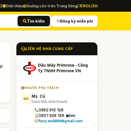
-Z
Giới thiệu
Quảng cáo trên Trang Vàng
ENGLISH
Tìm kiếm
Đăng ký miễn phí
LIÊN HỆ NHÀ CUNG CẤP
ại
Dầu Máy Primrose - Công
Ty TNHH Primrose VN
NGƯỜI PHỤ TRÁCH
Ms. Cú
MC
Giám Đốc Kinh Doanh
0982 812 128
0937 628 128
Zalo
fairy.wu8888@gmail.com