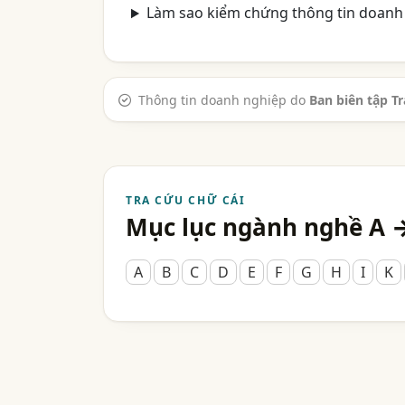
Làm sao kiểm chứng thông tin doanh 
Thông tin doanh nghiệp do
Ban biên tập T
TRA CỨU CHỮ CÁI
Mục lục ngành nghề A 
A
B
C
D
E
F
G
H
I
K