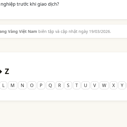
nghiệp trước khi giao dịch?
rang Vàng Việt Nam
biên tập và cập nhật ngày 19/03/2026.
→ Z
L
M
N
O
P
Q
R
S
T
U
V
W
X
Y