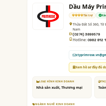
Dầu Máy Pri
Tài trợ
Xá
Thửa Đất Số 360, Tờ 
Nam
(0274) 3899579
Hotline:
0982 812 
ctyprimrose.vn@g
Xem hồ sơ đầy đủ d
LOẠI HÌNH KINH DOANH
TH
Nhà sản xuất, Thương mại
Toàn
NGÀNH NGHỀ KINH DOANH