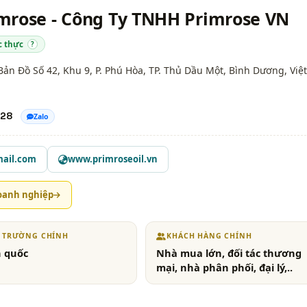
mrose - Công Ty TNHH Primrose VN
c thực
?
Bản Đồ Số 42, Khu 9, P. Phú Hòa, TP. Thủ Dầu Một,
Bình Dương
, Việt
128
Zalo
mail.com
www.primroseoil.vn
oanh nghiệp
Ị TRƯỜNG CHÍNH
KHÁCH HÀNG CHÍNH
 quốc
Nhà mua lớn, đối tác thương
mại, nhà phân phối, đại lý,..