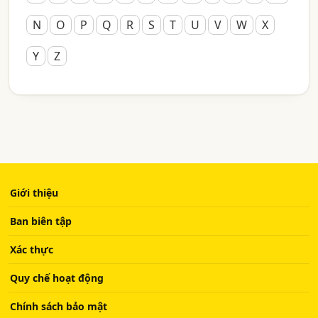
N
O
P
Q
R
S
T
U
V
W
X
Y
Z
Giới thiệu
Ban biên tập
Xác thực
Quy chế hoạt động
Chính sách bảo mật