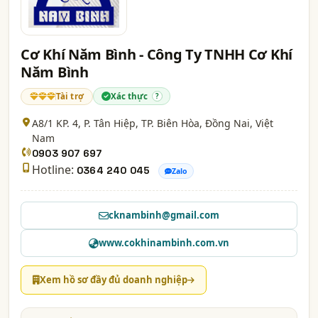
Cơ Khí Năm Bình - Công Ty TNHH Cơ Khí
Năm Bình
Tài trợ
Xác thực
?
A8/1 KP. 4, P. Tân Hiệp, TP. Biên Hòa,
Đồng Nai
, Việt
Nam
0903 907 697
Hotline:
0364 240 045
Zalo
cknambinh@gmail.com
www.cokhinambinh.com.vn
Xem hồ sơ đầy đủ doanh nghiệp