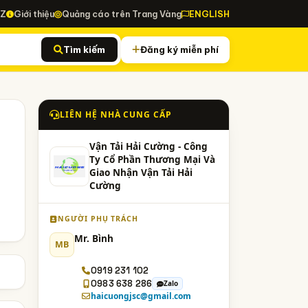
-Z
Giới thiệu
Quảng cáo trên Trang Vàng
ENGLISH
Tìm kiếm
Đăng ký miễn phí
LIÊN HỆ NHÀ CUNG CẤP
Vận Tải Hải Cường - Công
Ty Cổ Phần Thương Mại Và
Giao Nhận Vận Tải Hải
Cường
NGƯỜI PHỤ TRÁCH
Mr. Bình
MB
0919 231 102
0983 638 286
Zalo
haicuongjsc@gmail.com