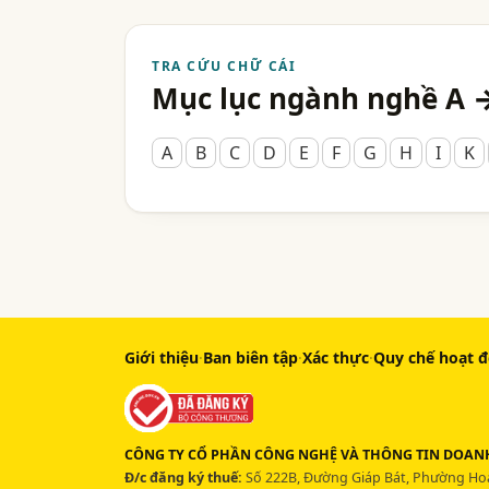
TRA CỨU CHỮ CÁI
Mục lục ngành nghề A 
A
B
C
D
E
F
G
H
I
K
Giới thiệu
·
Ban biên tập
·
Xác thực
·
Quy chế hoạt 
CÔNG TY CỔ PHẦN CÔNG NGHỆ VÀ THÔNG TIN DOANH
Đ/c đăng ký thuế:
Số 222B, Đường Giáp Bát, Phường Hoà