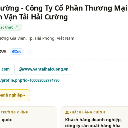
 Cường - Công Ty Cổ Phần Thương Mại
n Vận Tải Hải Cường
Xác thực
?
ường Gia Viên,
Tp. Hải Phòng
, Việt Nam
286
Zalo
l.com
www.vantaihaicuong.vn
profile.php?id=100083052774786
oanh nghiệp
Ị TRƯỜNG CHÍNH
KHÁCH HÀNG CHÍNH
 quốc
Khách hàng doanh nghiệp,
công ty sản xuất hàng hóa