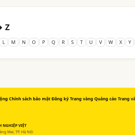
→ Z
L
M
N
O
P
Q
R
S
T
U
V
W
X
Y
động
·
Chính sách bảo mật
·
Đăng ký Trang vàng
·
Quảng cáo Trang v
 NGHIỆP VIỆT
ng Mai, TP. Hà Nội