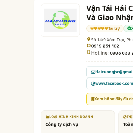
Vận Tải Hải
Và Giao Nhậ
Tài trợ
Số 14/9 Xóm Trại, Ph
0919 231 102
Hotline:
0983 638 
Haicuongjsc@gmai
www.facebook.com/
Xem hồ sơ đầy đủ d
LOẠI HÌNH KINH DOANH
TH
Công ty dịch vụ
Toàn