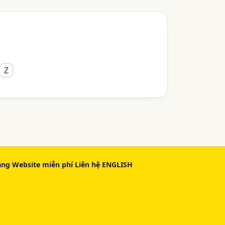
Z
àng
·
Website miễn phí
·
Liên hệ
·
ENGLISH