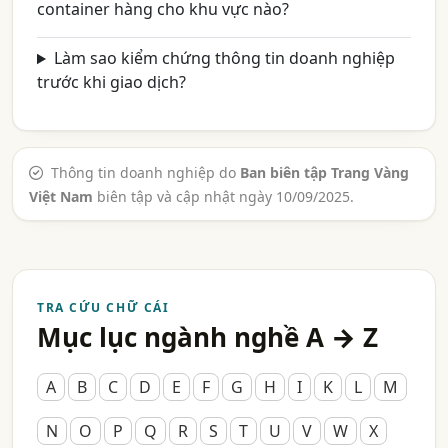
container hàng cho khu vực nào?
Làm sao kiểm chứng thông tin doanh nghiệp
trước khi giao dịch?
Thông tin doanh nghiệp do
Ban biên tập Trang Vàng
Việt Nam
biên tập và cập nhật ngày 10/09/2025.
TRA CỨU CHỮ CÁI
Mục lục ngành nghề A → Z
A
B
C
D
E
F
G
H
I
K
L
M
N
O
P
Q
R
S
T
U
V
W
X