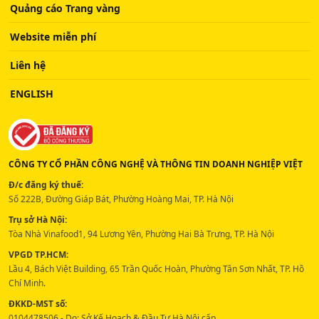
Quảng cáo Trang vàng
Website miễn phí
Liên hệ
ENGLISH
CÔNG TY CỔ PHẦN CÔNG NGHỆ VÀ THÔNG TIN DOANH NGHIỆP VIỆT
Đ/c đăng ký thuế:
Số 222B, Đường Giáp Bát, Phường Hoàng Mai, TP. Hà Nội
Trụ sở Hà Nội:
Tòa Nhà Vinafood1, 94 Lương Yên, Phường Hai Bà Trưng, TP. Hà Nội
VPGD TP.HCM:
Lầu 4, Bách Việt Building, 65 Trần Quốc Hoàn, Phường Tân Sơn Nhất, TP. Hồ
Chí Minh.
ĐKKD-MST số:
0104478506 - Do: Sở Kế Hoạch & Đầu Tư Hà Nội cấp.