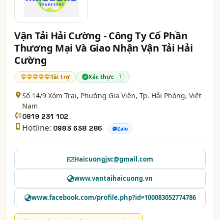
Vận Tải Hải Cường - Công Ty Cổ Phần
Thương Mại Và Giao Nhận Vận Tải Hải
Cường
Tài trợ
Xác thực
?
Số 14/9 Xóm Trại, Phường Gia Viên,
Tp. Hải Phòng
, Việt
Nam
0919 231 102
Hotline:
0983 638 286
Zalo
Haicuongjsc@gmail.com
www.vantaihaicuong.vn
www.facebook.com/profile.php?id=100083052774786