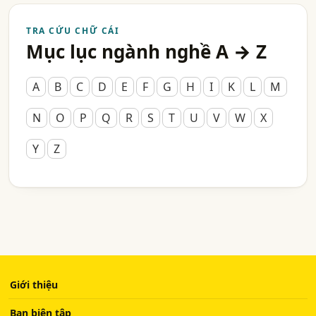
TRA CỨU CHỮ CÁI
Mục lục ngành nghề A → Z
A
B
C
D
E
F
G
H
I
K
L
M
N
O
P
Q
R
S
T
U
V
W
X
Y
Z
Giới thiệu
Ban biên tập