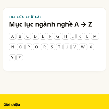
TRA CỨU CHỮ CÁI
Mục lục ngành nghề A → Z
A
B
C
D
E
F
G
H
I
K
L
M
N
O
P
Q
R
S
T
U
V
W
X
Y
Z
Giới thiệu