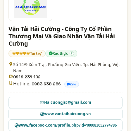
Vận Tải Hải Cường - Công Ty Cổ Phần
Thương Mại Và Giao Nhận Vận Tải Hải
Cường
Tài trợ
Xác thực
?
Số 14/9 Xóm Trại, Phường Gia Viên,
Tp. Hải Phòng
, Việt
Nam
0919 231 102
Hotline:
0983 638 286
Zalo
Haicuongjsc@gmail.com
www.vantaihaicuong.vn
www.facebook.com/profile.php?id=100083052774786