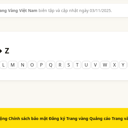
rang Vàng Việt Nam
biên tập và cập nhật ngày 03/11/2025.
→ Z
L
M
N
O
P
Q
R
S
T
U
V
W
X
Y
động
·
Chính sách bảo mật
·
Đăng ký Trang vàng
·
Quảng cáo Trang v