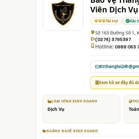
Viên Dịch Vụ
Tài trợ
Xác 
Số 163 Đường Số 1, 
(0274) 3795397
Hotline:
0988 063 
Ktthangloi24h@gm
Xem hồ sơ đầy đủ d
LOẠI HÌNH KINH DOANH
TH
Dịch Vụ
Toà
NGÀNH NGHỀ KINH DOANH