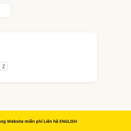
Z
àng
·
Website miễn phí
·
Liên hệ
·
ENGLISH