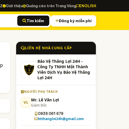
-Z
Giới thiệu
Quảng cáo trên Trang Vàng
ENGLISH
Tìm kiếm
Đăng ký miễn phí
LIÊN HỆ NHÀ CUNG CẤP
Bảo Vệ Thắng Lợi 24H -
ấp
Công Ty TNHH Một Thành
Viên Dịch Vụ Bảo Vệ Thắng
Lợi 24H
NGƯỜI PHỤ TRÁCH
Mr. Lê Văn Lợi
VL
Giám Đốc
0938 061 679
ktthangloi24h@gmail.com