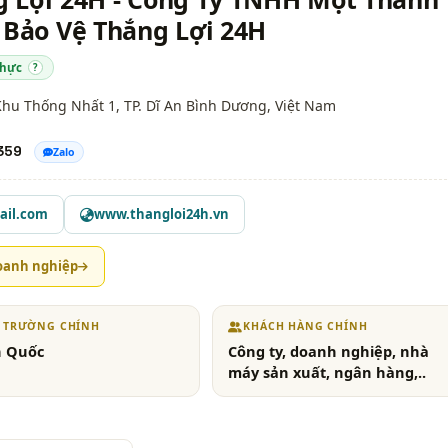
 Bảo Vệ Thắng Lợi 24H
thực
?
Khu Thống Nhất 1, TP. Dĩ An
Bình Dương
, Việt Nam
359
Zalo
ail.com
www.thangloi24h.vn
oanh nghiệp
Ị TRƯỜNG CHÍNH
KHÁCH HÀNG CHÍNH
n Quốc
Công ty, doanh nghiệp, nhà
máy sản xuất, ngân hàng,..