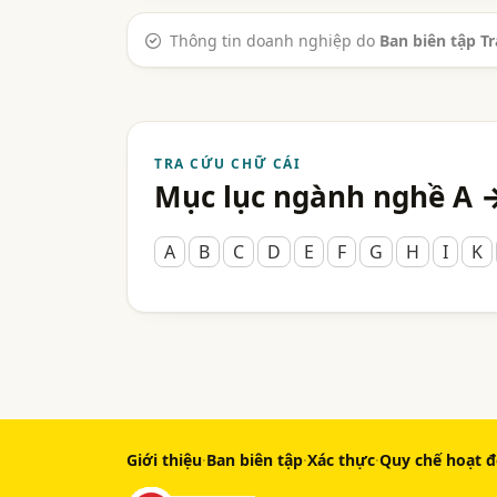
Thông tin doanh nghiệp do
Ban biên tập T
TRA CỨU CHỮ CÁI
Mục lục ngành nghề A 
A
B
C
D
E
F
G
H
I
K
Giới thiệu
·
Ban biên tập
·
Xác thực
·
Quy chế hoạt 