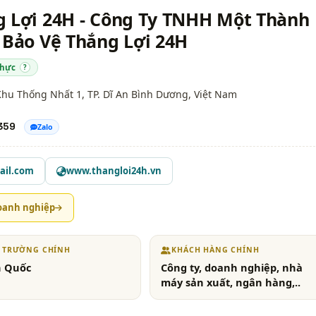
g Lợi 24H - Công Ty TNHH Một Thành
 Bảo Vệ Thắng Lợi 24H
thực
?
Khu Thống Nhất 1, TP. Dĩ An
Bình Dương
, Việt Nam
359
Zalo
ail.com
www.thangloi24h.vn
oanh nghiệp
Ị TRƯỜNG CHÍNH
KHÁCH HÀNG CHÍNH
n Quốc
Công ty, doanh nghiệp, nhà
máy sản xuất, ngân hàng,..