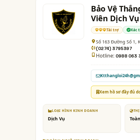
Bảo Vệ Thắn
Viên Dịch Vụ
Tài trợ
Xác 
Số 163 Đường Số 1, 
(0274) 3795397
Hotline:
0988 063 
Ktthangloi24h@gm
Xem hồ sơ đầy đủ d
LOẠI HÌNH KINH DOANH
TH
Dịch Vụ
Toà