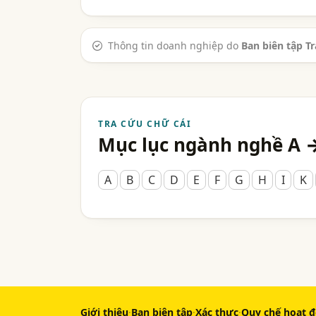
Thông tin doanh nghiệp do
Ban biên tập T
TRA CỨU CHỮ CÁI
Mục lục ngành nghề A 
A
B
C
D
E
F
G
H
I
K
Giới thiệu
·
Ban biên tập
·
Xác thực
·
Quy chế hoạt 