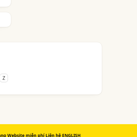
Z
àng
·
Website miễn phí
·
Liên hệ
·
ENGLISH