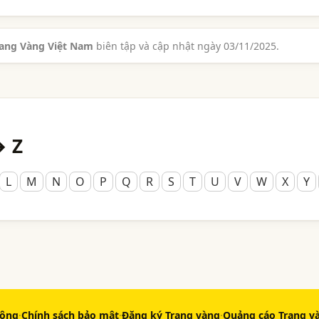
rang Vàng Việt Nam
biên tập và cập nhật ngày 03/11/2025.
→ Z
L
M
N
O
P
Q
R
S
T
U
V
W
X
Y
động
·
Chính sách bảo mật
·
Đăng ký Trang vàng
·
Quảng cáo Trang v