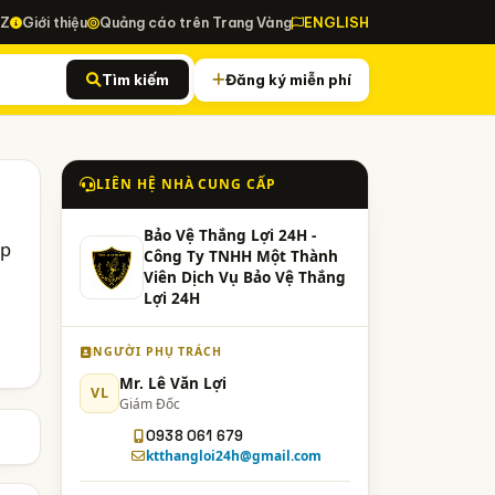
-Z
Giới thiệu
Quảng cáo trên Trang Vàng
ENGLISH
Tìm kiếm
Đăng ký miễn phí
LIÊN HỆ NHÀ CUNG CẤP
Bảo Vệ Thắng Lợi 24H -
ấp
Công Ty TNHH Một Thành
Viên Dịch Vụ Bảo Vệ Thắng
Lợi 24H
NGƯỜI PHỤ TRÁCH
Mr. Lê Văn Lợi
VL
Giám Đốc
0938 061 679
ktthangloi24h@gmail.com