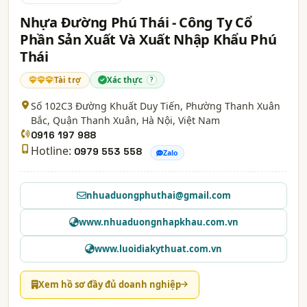
Nhựa Đường Phú Thái - Công Ty Cổ
Phần Sản Xuất Và Xuất Nhập Khẩu Phú
Thái
Tài trợ
Xác thực
?
Số 102C3 Đường Khuất Duy Tiến, Phường Thanh Xuân
Bắc, Quận Thanh Xuân,
Hà Nội
, Việt Nam
0916 197 988
Hotline:
0979 553 558
Zalo
nhuaduongphuthai@gmail.com
www.nhuaduongnhapkhau.com.vn
www.luoidiakythuat.com.vn
Xem hồ sơ đầy đủ doanh nghiệp