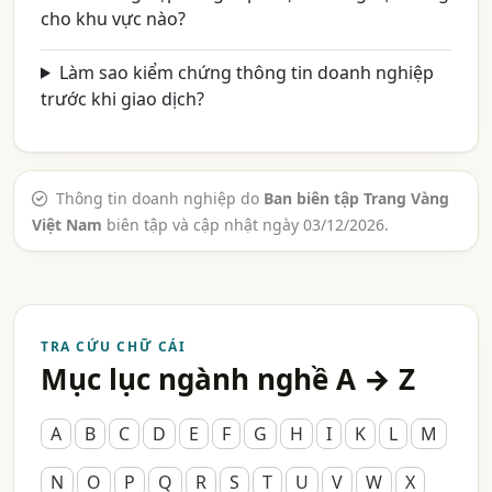
cho khu vực nào?
Làm sao kiểm chứng thông tin doanh nghiệp
trước khi giao dịch?
Thông tin doanh nghiệp do
Ban biên tập Trang Vàng
Việt Nam
biên tập và cập nhật ngày 03/12/2026.
TRA CỨU CHỮ CÁI
Mục lục ngành nghề A → Z
A
B
C
D
E
F
G
H
I
K
L
M
N
O
P
Q
R
S
T
U
V
W
X