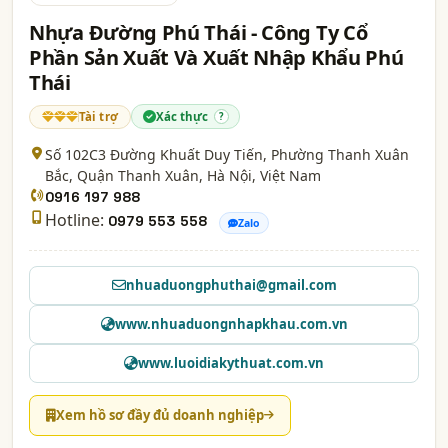
Nhựa Đường Phú Thái - Công Ty Cổ
Phần Sản Xuất Và Xuất Nhập Khẩu Phú
Thái
Tài trợ
Xác thực
?
Số 102C3 Đường Khuất Duy Tiến, Phường Thanh Xuân
Bắc, Quận Thanh Xuân,
Hà Nội
, Việt Nam
0916 197 988
Hotline:
0979 553 558
Zalo
nhuaduongphuthai@gmail.com
www.nhuaduongnhapkhau.com.vn
www.luoidiakythuat.com.vn
Xem hồ sơ đầy đủ doanh nghiệp