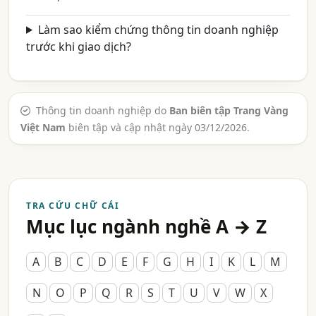
Làm sao kiểm chứng thông tin doanh nghiệp
trước khi giao dịch?
Thông tin doanh nghiệp do
Ban biên tập Trang Vàng
Việt Nam
biên tập và cập nhật ngày 03/12/2026.
TRA CỨU CHỮ CÁI
Mục lục ngành nghề A → Z
A
B
C
D
E
F
G
H
I
K
L
M
N
O
P
Q
R
S
T
U
V
W
X