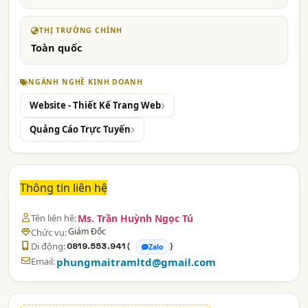
THỊ TRƯỜNG CHÍNH
Toàn quốc
NGÀNH NGHỀ KINH DOANH
Website - Thiết Kế Trang Web
Quảng Cáo Trực Tuyến
Thông tin liên hệ
Tên liên hệ:
Ms. Trần Huỳnh Ngọc Tú
Giám Đốc
Chức vụ:
Di động:
(
)
0819.553.941
Zalo
Email:
phungmaitramltd@gmail.com