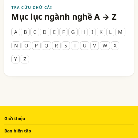
TRA CỨU CHỮ CÁI
Mục lục ngành nghề A → Z
A
B
C
D
E
F
G
H
I
K
L
M
N
O
P
Q
R
S
T
U
V
W
X
Y
Z
Giới thiệu
Ban biên tập