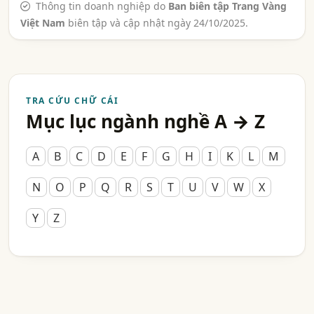
Thông tin doanh nghiệp do
Ban biên tập Trang Vàng
Việt Nam
biên tập và cập nhật ngày 24/10/2025.
TRA CỨU CHỮ CÁI
Mục lục ngành nghề A → Z
A
B
C
D
E
F
G
H
I
K
L
M
N
O
P
Q
R
S
T
U
V
W
X
Y
Z