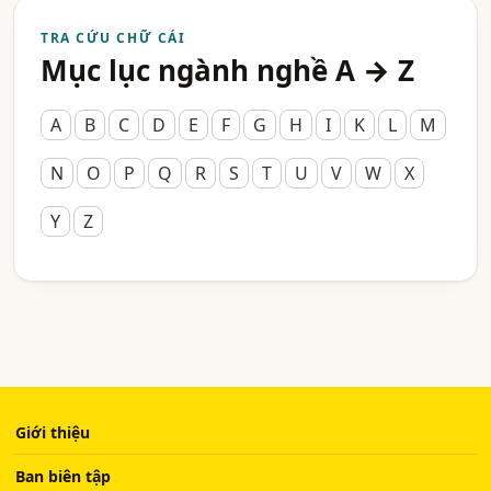
TRA CỨU CHỮ CÁI
Mục lục ngành nghề A → Z
A
B
C
D
E
F
G
H
I
K
L
M
N
O
P
Q
R
S
T
U
V
W
X
Y
Z
Giới thiệu
Ban biên tập