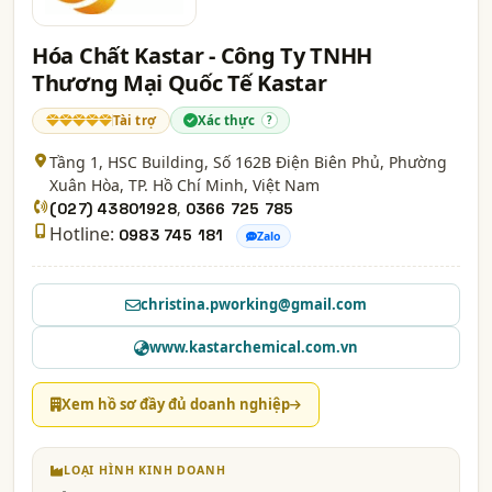
Hóa Chất Kastar - Công Ty TNHH
Thương Mại Quốc Tế Kastar
Tài trợ
Xác thực
?
Tầng 1, HSC Building, Số 162B Điện Biên Phủ, Phường
Xuân Hòa,
TP. Hồ Chí Minh
, Việt Nam
,
(027) 43801928
0366 725 785
Hotline:
0983 745 181
Zalo
christina.pworking@gmail.com
www.kastarchemical.com.vn
Xem hồ sơ đầy đủ doanh nghiệp
LOẠI HÌNH KINH DOANH