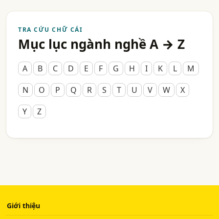
TRA CỨU CHỮ CÁI
Mục lục ngành nghề A → Z
A
B
C
D
E
F
G
H
I
K
L
M
N
O
P
Q
R
S
T
U
V
W
X
Y
Z
Giới thiệu