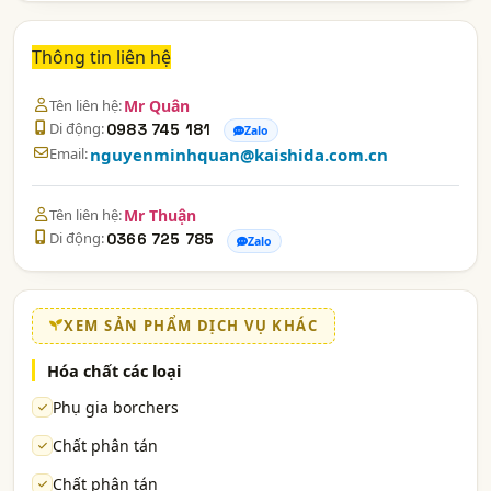
Thông tin liên hệ
Tên liên hệ:
Mr Quân
Di động:
0983 745 181
Zalo
Email:
nguyenminhquan@kaishida.com.cn
Tên liên hệ:
Mr Thuận
Di động:
0366 725 785
Zalo
XEM SẢN PHẨM DỊCH VỤ KHÁC
Hóa chất các loại
Phụ gia borchers
Chất phân tán
Chất phân tán