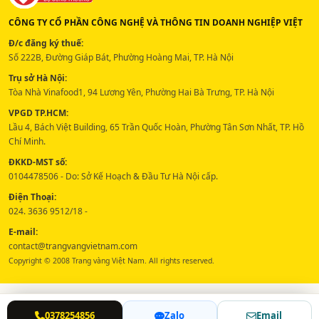
CÔNG TY CỔ PHẦN CÔNG NGHỆ VÀ THÔNG TIN DOANH NGHIỆP VIỆT
Đ/c đăng ký thuế:
Số 222B, Đường Giáp Bát, Phường Hoàng Mai, TP. Hà Nội
Trụ sở Hà Nội:
Tòa Nhà Vinafood1, 94 Lương Yên, Phường Hai Bà Trưng, TP. Hà Nội
VPGD TP.HCM:
Lầu 4, Bách Việt Building, 65 Trần Quốc Hoàn, Phường Tân Sơn Nhất, TP. Hồ
Chí Minh.
ĐKKD-MST số:
0104478506 - Do: Sở Kế Hoạch & Đầu Tư Hà Nội cấp.
Điện Thoại:
024. 3636 9512/18 -
E-mail:
contact@trangvangvietnam.com
Copyright © 2008 Trang vàng Việt Nam. All rights reserved.
0378254856
Zalo
Email