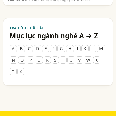
TRA CỨU CHỮ CÁI
Mục lục ngành nghề A → Z
A
B
C
D
E
F
G
H
I
K
L
M
N
O
P
Q
R
S
T
U
V
W
X
Y
Z